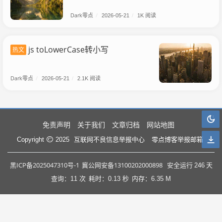
Dark零点
/
2026-05-21
/
1K 阅读
js toLowerCase转小写
热文
Dark零点
/
2026-05-21
/
2.1K 阅读
免责声明
关于我们
文章归档
网站地图
互联网不良信息举报中心
零点博客举报邮箱
Copyright
2025
黑ICP备2025047310号-1
冀公网安备13100202000898
安全运行
246
天
查询：11 次
耗时：0.13 秒
内存：6.35 M