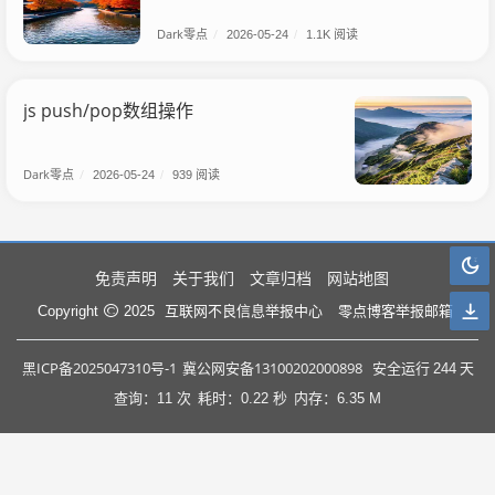
Dark零点
/
2026-05-24
/
1.1K 阅读
js push/pop数组操作
Dark零点
/
2026-05-24
/
939 阅读
免责声明
关于我们
文章归档
网站地图
互联网不良信息举报中心
零点博客举报邮箱
Copyright
2025
黑ICP备2025047310号-1
冀公网安备13100202000898
安全运行
244
天
查询：11 次
耗时：0.22 秒
内存：6.35 M