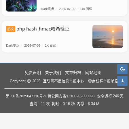
Dark零点
/
2026-07-05
/
610 阅读
php hash_hmac哈希验证
热文
Dark零点
/
2026-07-05
/
2K 阅读
免责声明
关于我们
文章归档
网站地图
互联网不良信息举报中心
零点博客举报邮箱
Copyright
2025
黑ICP备2025047310号-1
冀公网安备13100202000898
安全运行
246
天
查询：11 次
耗时：0.16 秒
内存：6.34 M