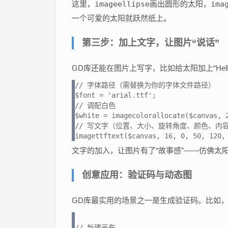
这里，
imageellipse
画出圆形的太阳，
ima
一个可爱的太阳就跃然纸上。
第三步：加上文字，让图片“说话”
GD库还能在图片上写字，比如给太阳加上“Hel
// 字体路径（需替换为你的字体文件路径）

$font = 'arial.ttf';

// 调配白色

$white = imagecolorallocate($canvas, 2
// 写文字（位置、大小、旋转角度、颜色、内容
imagettftext($canvas, 16, 0, 50, 120,
文字的加入，让图片有了“故事感”——仿佛太
创意应用：验证码与动态图
GD库最实用的场景之一是生成验证码。比如
// 新建画布
