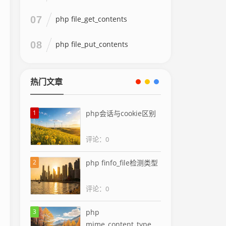
07
php file_get_contents
08
php file_put_contents
热门文章
1
php会话与cookie区别
评论：0
2
php finfo_file检测类型
评论：0
3
php
mime_content_type