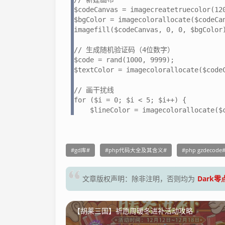
$codeCanvas = imagecreatetruecolor(120
$bgColor = imagecolorallocate($codeCan
imagefill($codeCanvas, 0, 0, $bgColor)
// 生成随机验证码（4位数字）

$code = rand(1000, 9999);

$textColor = imagecolorallocate($codeC
// 画干扰线

for ($i = 0; $i < 5; $i++) {

    $lineColor = imagecolorallocate($
gd库
php代码大全及其含义
php gzdecode
Dark
文章版权声明：除非注明，否则均为
【胡莱三国】祈愿周暖冬进补活动攻略