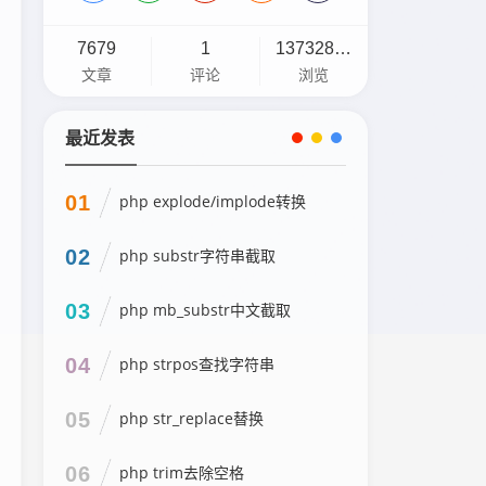
7679
1
13732898
文章
评论
浏览
最近发表
01
php explode/implode转换
02
php substr字符串截取
03
php mb_substr中文截取
04
php strpos查找字符串
05
php str_replace替换
06
php trim去除空格