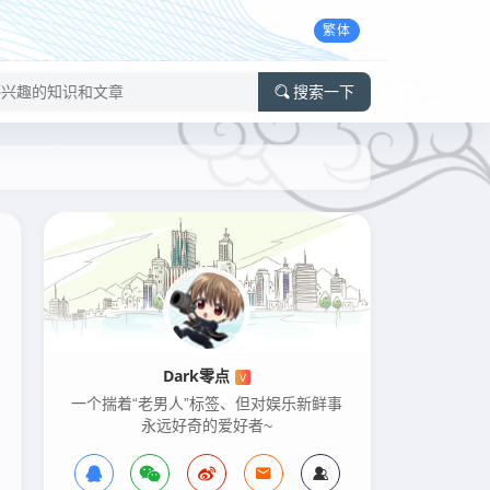
繁体
搜索一下
Dark零点
V
一个揣着“老男人”标签、但对娱乐新鲜事
永远好奇的爱好者~