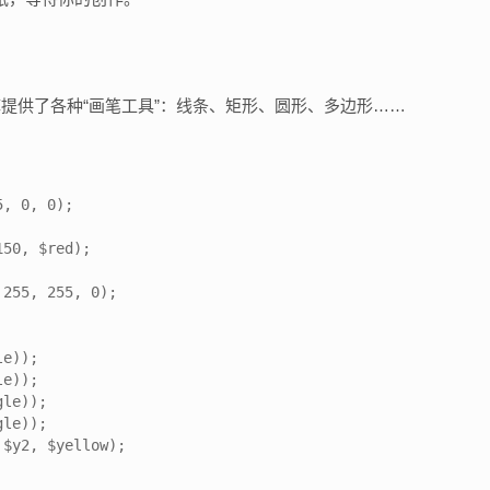
提供了各种“画笔工具”：线条、矩形、圆形、多边形……
, 0, 0);

50, $red);

255, 255, 0);

e));

e));

le));

le));

$y2, $yellow);
