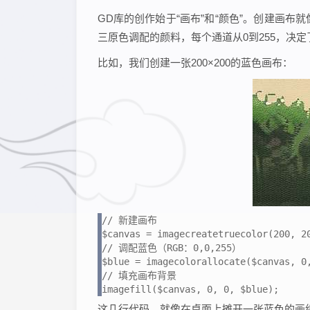
GD库的创作始于“画布”和“颜色”。创建画
三原色调配的颜料，每个通道从0到255，决
比如，我们创建一张200×200的蓝色画布：
// 新建画布

$canvas = imagecreatetruecolor(200, 20
// 调配蓝色（RGB：0,0,255）

$blue = imagecolorallocate($canvas, 0,
// 填充画布背景

imagefill($canvas, 0, 0, $blue);
这几行代码，就像在桌面上摊开一张蓝色的画