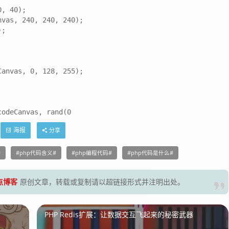
, 40);

vas, 240, 240, 240);

;

anvas, 0, 128, 255);

codeCanvas, rand(0
海报
分享
php代码含义
php编程代码
php代码是什么
零点博客
原创文章，转载或复制请以超链接形式并注明出处。
PHP Redis扩展：让数据交互飞起来的秘密武器