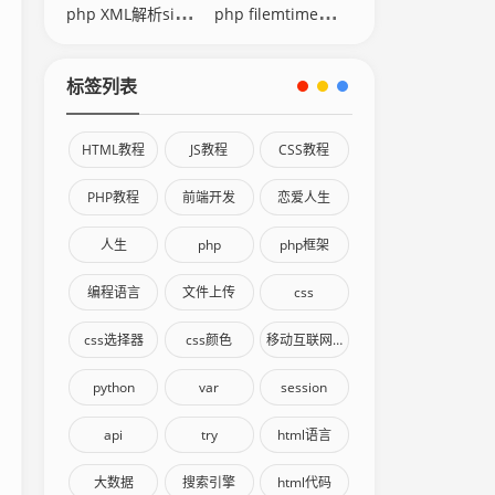
php XML解析simplexml
php filemtime修改时间
标签列表
HTML教程
JS教程
CSS教程
PHP教程
前端开发
恋爱人生
人生
php
php框架
编程语言
文件上传
css
css选择器
css颜色
移动互联网终端
python
var
session
api
try
html语言
大数据
搜索引擎
html代码