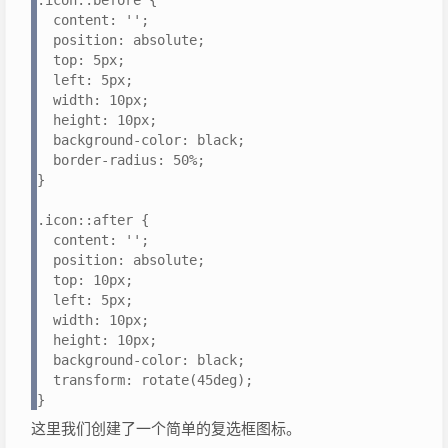
.icon::before {

  content: '';

  position: absolute;

  top: 5px;

  left: 5px;

  width: 10px;

  height: 10px;

  background-color: black;

  border-radius: 50%;

}

.icon::after {

  content: '';

  position: absolute;

  top: 10px;

  left: 5px;

  width: 10px;

  height: 10px;

  background-color: black;

  transform: rotate(45deg);

}
这里我们创建了一个简单的复选框图标。