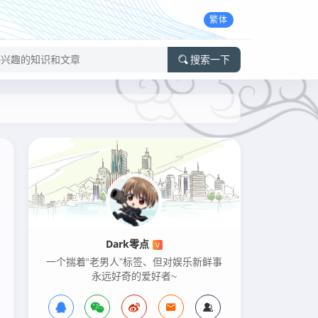
繁体
搜索一下
Dark零点
V
一个揣着“老男人”标签、但对娱乐新鲜事
永远好奇的爱好者~