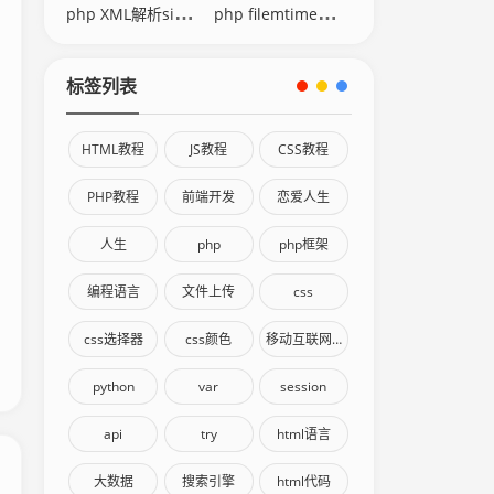
php XML解析simplexml
php filemtime修改时间
标签列表
HTML教程
JS教程
CSS教程
PHP教程
前端开发
恋爱人生
人生
php
php框架
编程语言
文件上传
css
css选择器
css颜色
移动互联网终端
python
var
session
api
try
html语言
大数据
搜索引擎
html代码