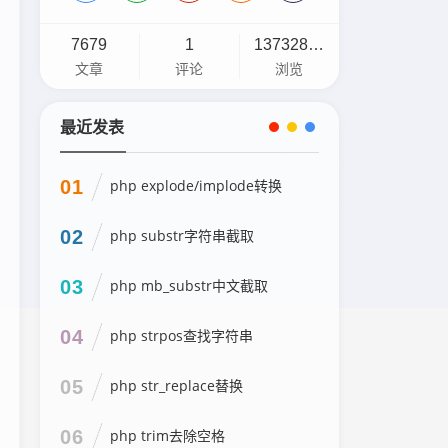
7679
1
13732898
文章
评论
浏览
最近发表
01
php explode/implode转换
02
php substr字符串截取
03
php mb_substr中文截取
04
php strpos查找字符串
05
php str_replace替换
06
php trim去除空格