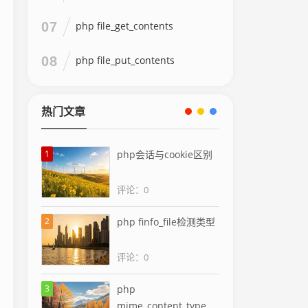
07
php file_get_contents
08
php file_put_contents
热门文章
1
php会话与cookie区别
评论：0
2
php finfo_file检测类型
评论：0
3
php
mime_content_type