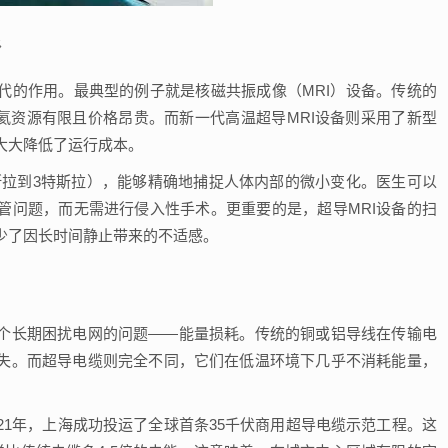
像
代的作用。最典型的例子就是核磁共振成像（MRI）设备。传统的
氦资源有限且价格昂贵。而新一代高温超导MRI设备则采用了新型
大大降低了运行成本。
斯拉到3特斯拉），能够精确地捕捉人体内部的微小变化。医生可以
管问题，而无需进行侵入性手术。更重要的是，超导MRI设备的扫
少了因长时间静止带来的不适感。
个长期困扰电网的问题——能量损耗。传统的铜或铝导线在传输电
失。而超导电缆则完全不同，它们在低温环境下几乎不消耗能量，
21年，上海成功投运了全球首条35千伏商用超导电缆示范工程。这