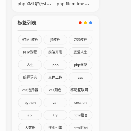
php XML解析simplexml
php filemtime修改时间
标签列表
HTML教程
JS教程
CSS教程
PHP教程
前端开发
恋爱人生
人生
php
php框架
编程语言
文件上传
css
css选择器
css颜色
移动互联网终端
python
var
session
api
try
html语言
大数据
搜索引擎
html代码