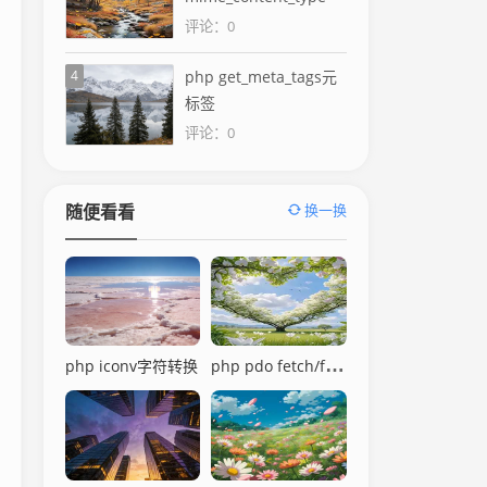
评论：0
4
php get_meta_tags元
标签
评论：0
换一换
随便看看
php pdo fetch/fetchAll
php iconv字符转换