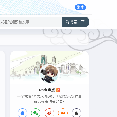
繁体
搜索一下
Dark零点
V
一个揣着“老男人”标签、但对娱乐新鲜事
永远好奇的爱好者~