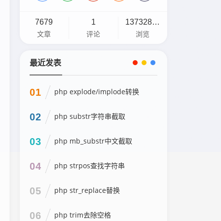
7679
1
13732898
文章
评论
浏览
最近发表
01
php explode/implode转换
02
php substr字符串截取
03
php mb_substr中文截取
04
php strpos查找字符串
05
php str_replace替换
06
php trim去除空格