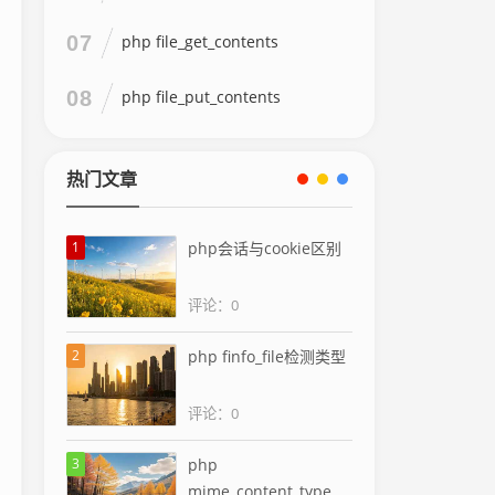
07
php file_get_contents
08
php file_put_contents
热门文章
1
php会话与cookie区别
评论：0
2
php finfo_file检测类型
评论：0
3
php
mime_content_type