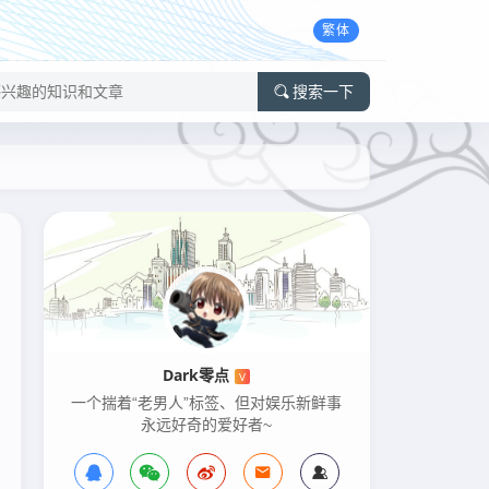
繁体
搜索一下
Dark零点
V
一个揣着“老男人”标签、但对娱乐新鲜事
永远好奇的爱好者~