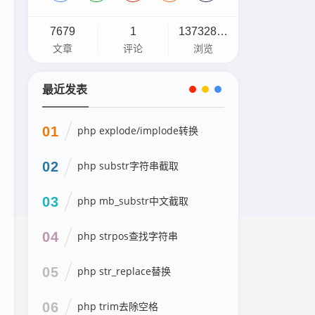
7679
1
13732898
文章
评论
浏览
最近发表
01
php explode/implode转换
02
php substr字符串截取
03
php mb_substr中文截取
04
php strpos查找字符串
05
php str_replace替换
06
php trim去除空格