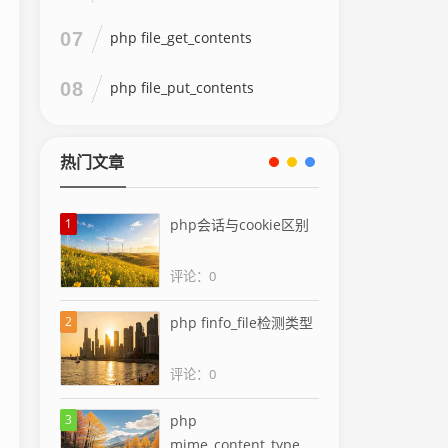
07
php file_get_contents
08
php file_put_contents
热门文章
1
php会话与cookie区别
评论：0
2
php finfo_file检测类型
评论：0
3
php
mime_content_type