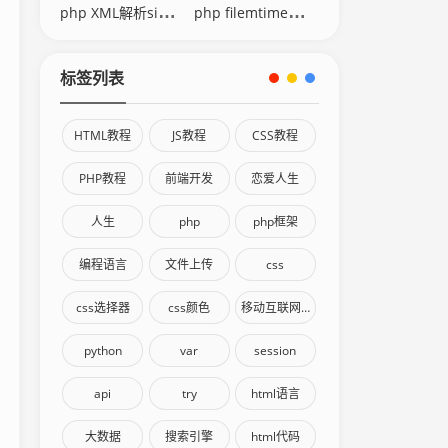
php XML解析simplexml
php filemtime修改时间
标签列表
HTML教程
JS教程
CSS教程
PHP教程
前端开发
恋爱人生
人生
php
php框架
编程语言
文件上传
css
css选择器
css颜色
移动互联网终端
python
var
session
api
try
html语言
大数据
搜索引擎
html代码