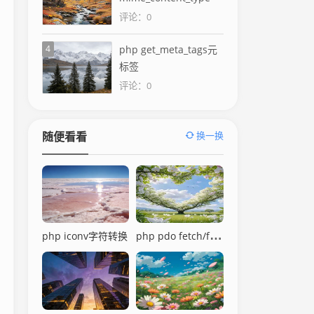
评论：0
4
php get_meta_tags元
标签
评论：0
换一换
随便看看
php pdo fetch/fetchAll
php iconv字符转换