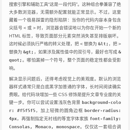
搜索引擎和辅助工具“这是一段代码”。这种组合拳兼容了绝
大多数浏览器，无需额外配置就能正常显示。不过，这里
藏着一个极易踩雷的隐形陷阱：当你的代码内容本身包含
尖括号
<
或
>
时，浏览器会错误地以为你在开始一个新的
HTML 标签，导致页面部分元素突然消失甚至排版崩坏。
这时候必须执行严格的转义处理，把
<
替换为
&lt;
，把
>
替换为
&gt;
，如果涉及属性值中的双引号，最好也写成
&
quot;
。哪怕漏掉一个符号，整个页面的稳定性都会受影
响。
解决显示问题后，还得考虑视觉上的美观度。默认的浏览
器样式通常只是白底黑字加普通的字体，长时间阅读确实
费眼。给代码块增加一些 CSS 修饰是提升文章专业度的关
键一步。你可以尝试设置浅灰色背景
background-colo
r: #f5f5f5
，加上轻微的圆角边框
border-radius:
4px
，再强制指定无衬线的等宽字体家族
font-family:
Consolas, Monaco, monospace
。仅仅这一套组合调