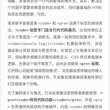
隐藏，读者想抄对一行代码都得折腾半天。其实，解决这
个问题不需要依赖复杂的后台插件，回归最基础的 HTML
标签反而更稳健、可控。
很多新手容易混淆
<code>
和
<pre>
这两个标签的具体用
法。
<code>
标签专门适合行内代码展示
。比如你想在正
文句子里提及一个函数名，或者一段简短的配置命令，用
<code>console.log()</code>
包裹起来即可，浏览
器会默认将其渲染为等宽字体，在视觉上与普通文本区分
开。但如果你想展示完整的函数定义、CSS 样式表或脚本
逻辑，光靠这个就不够用了。此时必须使用
<pre>
标签
。
它的核心功能是“保留原始格式”，浏览器会原样输出你输入
的空格、制表符和换行符，不会像处理普通段落那样把它
们压缩成单个空格。
为了兼顾语义与格式，行业标准做法是将两者嵌套使用：
<
pre><code>你的代码内容</code></pre>
。外层
<pre
>
负责维持布局结构不被破坏，内层
<code>
则明确告诉