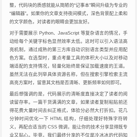
整，代码块的质感就能从简陋的“记事本”瞬间升级为专业的
“编辑器”。如果你的文章支持夜间模式，深色背景配上柔和
的文字颜色，对读者的眼睛会更加友好。
对于需要展示 Python、JavaScript 等复杂语言的情况，手
动给每个关键字标色显然效率太低。这时可以引入语法高
亮机制，通过成熟的第三方库自动识别语言类型并应用配
色方案。在选型时，重点考量工具的体积大小以及对移动
端适配的支持情况，轻量化始终是保证加载速度的王道。
虽然无法在此列举具体资源名称，但在搜索引擎检索主流
高亮方案时，留意其文档是否清晰、更新频率如何即可。
最后想强调的是，代码展示的清晰度直接决定了读者的阅
读留存率。一篇干货满满的文章，如果读者复制粘贴前还
得花费大量时间去纠正格式，体验分必然大打折扣。花几
分钟时间优化一下 HTML 结构，仔细处理好特殊字符转
义，再配合适当的 CSS 微调，能让你的技术分享显得既专
业又贴心。毕竟，我们最终分享的不仅是冷冰冰的代码知