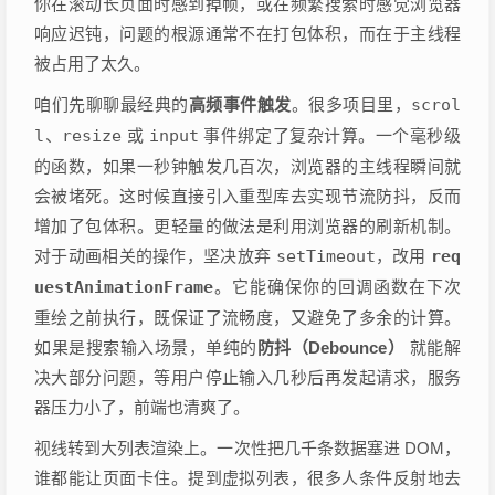
你在滚动长页面时感到掉帧，或在频繁搜索时感觉浏览器
响应迟钝，问题的根源通常不在打包体积，而在于主线程
被占用了太久。
咱们先聊聊最经典的
高频事件触发
。很多项目里，
scrol
l
、
resize
或
input
事件绑定了复杂计算。一个毫秒级
的函数，如果一秒钟触发几百次，浏览器的主线程瞬间就
会被堵死。这时候直接引入重型库去实现节流防抖，反而
增加了包体积。更轻量的做法是利用浏览器的刷新机制。
对于动画相关的操作，坚决放弃
setTimeout
，改用
req
uestAnimationFrame
。它能确保你的回调函数在下次
重绘之前执行，既保证了流畅度，又避免了多余的计算。
如果是搜索输入场景，单纯的
防抖（Debounce）
就能解
决大部分问题，等用户停止输入几秒后再发起请求，服务
器压力小了，前端也清爽了。
视线转到大列表渲染上。一次性把几千条数据塞进 DOM，
谁都能让页面卡住。提到虚拟列表，很多人条件反射地去