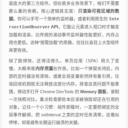
装庞大的第三方组件。但在很多业务场景下，咱们不需要
那么重的依赖。核心逻辑其实是：
只渲染可视区域的数
据
。你可以手写一个简单的监听器，或者利用原生的
Inte
rsectionObserver
API
。它能让元素进入视口时才触发
加载和渲染，比传统的滚动事件监听器性能更好，内存占
用也更低。这种“按需加载”的思路，往往比盲目上大型组件
库更有效。
除了跑得快，还得活得久。单页应用（SPA）用久了变
慢，大概率是
内存泄漏
在作祟。比如一个弹窗关闭后，内
部的定时器没有清除，或者全局变量依然持有着引用，垃
圾回收机制就无法释放这部分内存。排查这类问题不能靠
猜，得动手打开 Chrome DevTools 的
Memory 面板
，录制
一次快照对比。重点检查那些本应该被销毁却还在引用的
对象。记住一个小习惯：组件卸载时，一定要把绑定的全
局事件解绑，把 setInterval 之类的定时任务清零。这看似
啰嗦，却是避免长期运行崩溃的关键。