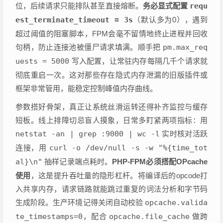
位，后续请求只能排队甚至直接熔断。
务必显式配置
requ
est_terminate_timeout = 3s
（默认多为0），遇到
超过阈值的阻塞脚本，FPM会毫不留情地终止进程并回收
句柄，防止连接池被僵尸请求填满。顺手把
pm.max_req
uests = 5000
写入配置，让常驻内存每隔几千个请求就
彻底重启一次。这对那些存在隐式内存泄漏的旧版插件或
框架非常管用，能稳定控制峰值内存曲线。
参数搭好骨架，真正让系统丝滑运转还得补齐监控与缓存
短板。线上排障切忌盲人摸象，日常多盯紧两项指标：用
netstat -an | grep :9000 | wc -l
实时核对活跃
连接，用
curl -o /dev/null -s -w "%{time_tot
al}\n"
抽样记录端点耗时。
PHP-FPM必须搭配OPcache
使用
，这是提升吞吐量的隐形杠杆。将编译后的opcode打
入共享内存，请求链路就能跳过重复的词法分析和字节码
生成阶段。生产环境记得关闭自动校验
opcache.valida
te_timestamps=0
，配合
opcache.file_cache
做跨