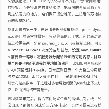
文切换拖垮。PHP-FPM的优化从来不是找一份“全网通用”
的模板，而是摸清你的业务水位，把有限的系统资源分配
到最该发力的地方。咱们抛开概念堆砌，直接看能落地执
行的调整路径。
摸清水位的第一步，是理清进程池调度模型。
pm = dyna
mic
是目前兼容性最好、容错最高的起手式。它的底层逻
辑是按需生杀，配合
pm.max_children
控制上限，用
p
m.start_servers
决定冷启动基数。
设定 max_childre
n 需要算一笔账：将服务器分配给PHP的可用内存，除以
单个PHP-FPM子进程的平均峰值占用
。比如扣除系统和M
ySQL预留后剩2G内存，日常压测显示一个完整生命周期
约吃掉120M，那最大值卡在16上下就能避开OOM红线。
别贪心拉高数字，子进程过多会导致频繁的fork和上下文切
换，反而把网络带宽吃干。
进程数量锚定后，得给它们配置合理的清理机制。线上经
常出现个别慢查询或第三方API挂起，长时间霸占进程槽