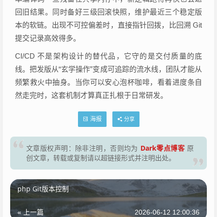
回旧结果。同时备好三级回滚快照，维护最近三个稳定版
本的软链。出现不可控偏差时，直接指针回拨，比回溯 Git
提交记录高效得多。
CI/CD 不是架构设计的替代品，它守的是交付质量的底
线。把发版从“玄学操作”变成可追踪的流水线，团队才能从
频繁救火中抽身。当你可以安心泡杯咖啡，看着进度条自
然走完时，这套机制才算真正扎根于日常研发。
海报
分享
Dark零点博客
文章版权声明：除非注明，否则均为
原
创文章，转载或复制请以超链接形式并注明出处。
php Git版本控制
« 上一篇
2026-06-12 12:00:36