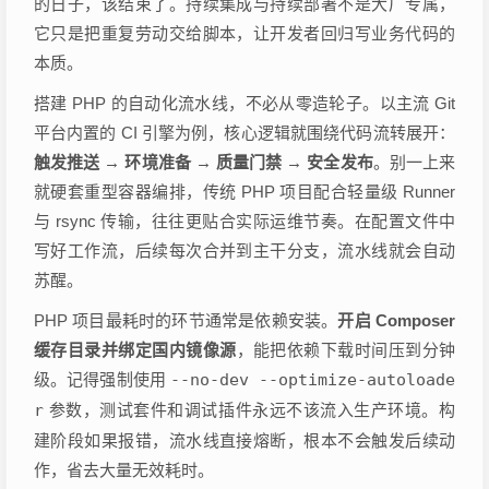
的日子，该结束了。持续集成与持续部署不是大厂专属，
它只是把重复劳动交给脚本，让开发者回归写业务代码的
本质。
搭建 PHP 的自动化流水线，不必从零造轮子。以主流 Git
平台内置的 CI 引擎为例，核心逻辑就围绕代码流转展开：
触发推送 → 环境准备 → 质量门禁 → 安全发布
。别一上来
就硬套重型容器编排，传统 PHP 项目配合轻量级 Runner
与 rsync 传输，往往更贴合实际运维节奏。在配置文件中
写好工作流，后续每次合并到主干分支，流水线就会自动
苏醒。
PHP 项目最耗时的环节通常是依赖安装。
开启 Composer
缓存目录并绑定国内镜像源
，能把依赖下载时间压到分钟
级。记得强制使用
--no-dev --optimize-autoloade
r
参数，测试套件和调试插件永远不该流入生产环境。构
建阶段如果报错，流水线直接熔断，根本不会触发后续动
作，省去大量无效耗时。