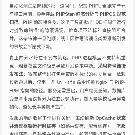
自动化测试是防线的第一道闸门。配置 PHPUnit 跑完单元
与接口用例，顺手挂载
PHPStan 静态分析
与
PHPCS 规范
扫描
。PHP 动态特性多，这类工具能揪出“IDE 标绿但运行
时抛致命错误”的隐蔽漏洞。检查项不达标？直接阻断合
并。这条铁律一旦跑顺，线上因拼写错误或类型推断引发
的事故会断崖式下降。
真正的分水岭在于发布策略。PHP 进程模型不支持热重
载，粗暴覆盖文件极易导致并发请求中断。
采用符号链接
发布法
：将完整代码打包至带版本标识的独立目录，依赖
校验通过后，仅用一条
ln -sfn
命令切换 Nginx 与 PHP-
FPM 指向的路径。服务无需重启，用户端无感知。数据库
变更脚本建议拆分为独立步骤执行，加入幂等校验与异常
捕获，避免长事务拖垮主库。
发版落地的收尾工作同样关键。
主动刷新 OpCache 状态
并清理框架运行时缓存
（如路由缓存、配置缓存）。老版
本编译码一旦残留在共享内存中，新逻辑跑得再快也会返