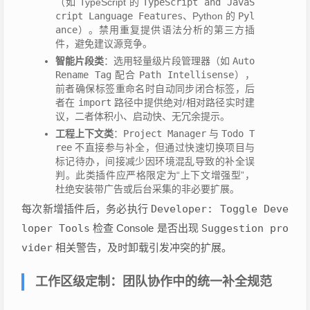
（如 TypeScript 的
TypeScript and JavaS
cript Language Features
、Python 的
Pyl
ance
）。禁用重复提供语法分析的第三方插
件，避免建议源竞争。
智能片段类
：选用轻量级片段管理器（如
Auto
Rename Tag
配合
Path Intellisense
），
前者确保标签重命名时自动同步闭合标签，后
者在
import
路径中提供绝对/相对路径实时建
议，二者体积小、启动快、无冗余提示。
工程上下文类
：
Project Manager
与
Todo T
ree
不直接参与补全，但通过快速切换项目与
标记待办，间接减少因环境混乱导致的补全误
判。此类插件应严格限定为“上下文增强型”，
杜绝安装带广告或后台采集的非必要扩展。
每次新增插件后，务必执行
Developer: Toggle Deve
loper Tools
检查 Console 是否出现
Suggestion pro
vider
相关警告，及时卸载引发冲突的扩展。
工作区级定制：团队协作中的统一补全规范