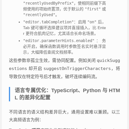
"recentlyUsedByPrefix"
，使相同前缀下高
频使用的项始终置顶，优于默认的
"first"
或
"recentlyUsed"
。
"editor.tabCompletion"
：启用
"on"
后，
Tab 键可循环选择建议项并直接插入，比 Ente
r 更符合肌肉记忆，尤其适合长命名场景。
"editor.parameterHints.enabled"
：务
必开启，确保函数调用时参数签名实时悬浮显
示，大幅降低查阅文档频率。
这些参数非孤立生效，需协同配置。例如关闭
quickSugg
estions
却开启
suggestOnTriggerCharacters
，将
导致仅在特定符号后才触发，破坏连续编码流。
语言专属优化：TypeScript、Python 与 HTM
L 的差异化配置
不同语言的语义结构差异巨大，通用设置难以兼顾。以三
大高频语言为例：