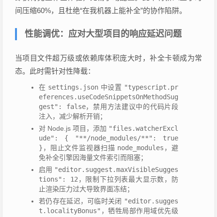
间压缩60%，且杜绝“在我机器上能补全”的协作陷阱。
性能调优：应对大型项目的响应延迟问题
当项目文件超万级或依赖库体积庞大时，补全卡顿成为常
态。此时需针对性降载：
在
settings.json
中设置
"typescript.pr
eferences.useCodeSnippetsOnMethodSug
gest": false
，禁用方法建议中的代码片段
注入，减少解析开销；
对 Node.js 项目，添加
"files.watcherExcl
ude": { "**/node_modules/**": true
}
，阻止文件监视器扫描
node_modules
，避
免补全引擎因海量文件索引而阻塞；
启用
"editor.suggest.maxVisibleSugges
tions": 12
，限制下拉列表最大显示数，防
止渲染压力过大导致界面冻结；
若仍存在延迟，可临时关闭
"editor.sugges
t.localityBonus"
，牺牲局部作用域优先级