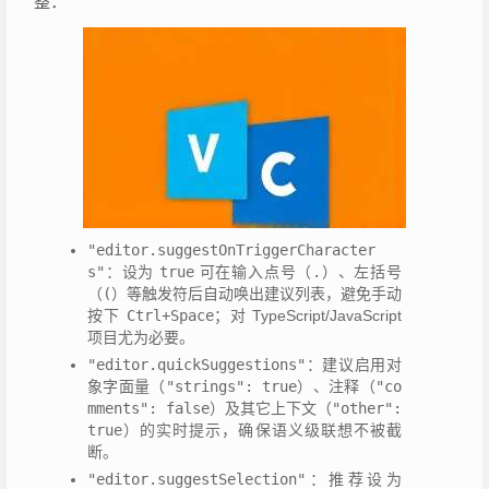
整：
"editor.suggestOnTriggerCharacter
s"
：设为
true
可在输入点号（
.
）、左括号
（
(
）等触发符后自动唤出建议列表，避免手动
按下
Ctrl+Space
；对 TypeScript/JavaScript
项目尤为必要。
"editor.quickSuggestions"
：建议启用对
象字面量（
"strings": true
）、注释（
"co
mments": false
）及其它上下文（
"other":
true
）的实时提示，确保语义级联想不被截
断。
"editor.suggestSelection"
：推荐设为