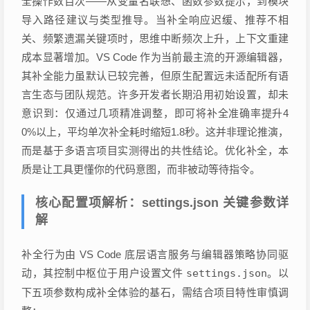
全操作数百次——从变量名联想、函数参数提示，到模块
导入路径建议与类型推导。当补全响应迟缓、推荐不相
关、频繁遗漏关键项时，思维中断频次上升，上下文重建
成本显著增加。VS Code 作为当前最主流的开源编辑器，
其补全能力虽默认已较完善，但原生配置远未适配所有语
言生态与团队规范。许多开发者长期沿用初始设置，却未
意识到：仅通过几项精准调整，即可将补全准确率提升4
0%以上，平均单次补全耗时缩短1.8秒。这并非理论推演，
而是基于多语言项目实测得出的共性结论。优化补全，本
质是让工具更懂你的代码意图，而非被动等待指令。
核心配置项解析：settings.json 关键参数详
解
补全行为由 VS Code 底层语言服务与编辑器策略协同驱
动，其控制中枢位于用户设置文件
settings.json
。以
下五项参数构成补全体验的基石，需结合项目特性审慎调