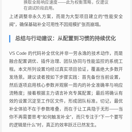
换取全局响应速度——此为权衡策略，仅建议
在调试阶段启用。
上述调整非永久方案，而是为大型项目建立的“性能安全
阀”，确保基础补全可用性不因规模扩张而崩塌。
总结与行动建议：从配置到习惯的持续优化
VS Code 的代码补全优化并非一劳永逸的技术动作，而是
融合配置调优、插件治理、团队协同与性能监控的系统工
程。本文所列设置均经过真实项目验证，覆盖绝大多数开
发场景。建议读者按如下步骤实践：首先备份当前设置，
然后逐项启用核心参数并观察一周内的补全准确率与响应
流畅度；接着根据主力语言补充专属配置；最后将确认有
效的设置沉淀至工作区文件，形成团队标准。切记，最优
补全体验不在于参数堆叠，而在于让工具隐于无形——当
你不再需要思考“如何触发补全”，而只专注于“下一个要写
的逻辑是什么”时，真正的效率跃迁已然发生。