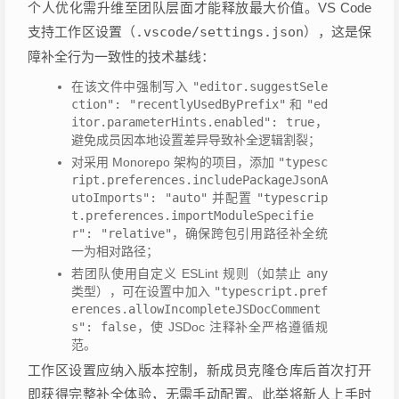
个人优化需升维至团队层面才能释放最大价值。VS Code
支持工作区设置（
.vscode/settings.json
），这是保
障补全行为一致性的技术基线：
在该文件中强制写入
"editor.suggestSele
ction": "recentlyUsedByPrefix"
和
"ed
itor.parameterHints.enabled": true
，
避免成员因本地设置差异导致补全逻辑割裂；
对采用 Monorepo 架构的项目，添加
"typesc
ript.preferences.includePackageJsonA
utoImports": "auto"
并配置
"typescrip
t.preferences.importModuleSpecifie
r": "relative"
，确保跨包引用路径补全统
一为相对路径；
若团队使用自定义 ESLint 规则（如禁止
any
类型），可在设置中加入
"typescript.pref
erences.allowIncompleteJSDocComment
s": false
，使 JSDoc 注释补全严格遵循规
范。
工作区设置应纳入版本控制，新成员克隆仓库后首次打开
即获得完整补全体验，无需手动配置。此举将新人上手时