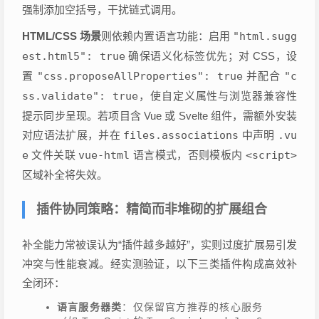
强制添加空括号，干扰链式调用。
HTML/CSS 场景
则依赖内置语言功能：启用
"html.sugg
est.html5": true
确保语义化标签优先；对 CSS，设
置
"css.proposeAllProperties": true
并配合
"c
ss.validate": true
，使自定义属性与浏览器兼容性
提示同步呈现。若项目含 Vue 或 Svelte 组件，需额外安装
对应语法扩展，并在
files.associations
中声明
.vu
e
文件关联
vue-html
语言模式，否则模板内
<script>
区域补全将失效。
插件协同策略：精简而非堆砌的扩展组合
补全能力常被误认为“插件越多越好”，实则过度扩展易引发
冲突与性能衰减。经实测验证，以下三类插件构成高效补
全闭环：
语言服务器类
：仅保留官方推荐的核心服务