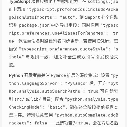
TypeScript 项目
应强化类型感知能力：在
settings.jso
n
中添加
"typescript.preferences.includePacka
geJsonAutoImports": "auto"
，使
import
补全自动
识别
package.json
中的导出字段；同时启用
"typesc
ript.preferences.useAliasesForRenames": tr
ue
，保障重命名时路径别名同步更新。若使用 ESLint，需
确保
"typescript.preferences.quoteStyle": "s
ingle"
与规则一致，避免补全生成双引号引发校验失
败。
Python 开发者
需关注 Pylance 扩展的深度集成：设置
"py
thon.languageServer": "Pylance"
后，开启
"pyt
hon.analysis.autoSearchPaths": true
可自动索
引
src/
或
lib/
目录；配合
"python.analysis.type
CheckingMode": "basic"
，能在补全阶段提前暴露类
型冲突。特别注意禁用
"python.autoComplete.addB
rackets": false
——此选项若为
true
，会在方法名后