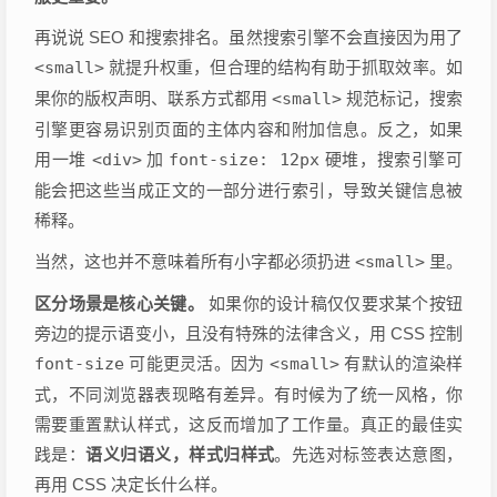
再说说 SEO 和搜索排名。虽然搜索引擎不会直接因为用了
<small>
就提升权重，但合理的结构有助于抓取效率。如
果你的版权声明、联系方式都用
<small>
规范标记，搜索
引擎更容易识别页面的主体内容和附加信息。反之，如果
用一堆
<div>
加
font-size: 12px
硬堆，搜索引擎可
能会把这些当成正文的一部分进行索引，导致关键信息被
稀释。
当然，这也并不意味着所有小字都必须扔进
<small>
里。
区分场景是核心关键。
如果你的设计稿仅仅要求某个按钮
旁边的提示语变小，且没有特殊的法律含义，用 CSS 控制
font-size
可能更灵活。因为
<small>
有默认的渲染样
式，不同浏览器表现略有差异。有时候为了统一风格，你
需要重置默认样式，这反而增加了工作量。真正的最佳实
践是：
语义归语义，样式归样式
。先选对标签表达意图，
再用 CSS 决定长什么样。