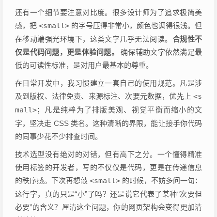
还有一个细节要注意对比度。很多设计师为了追求极简美
感，把
<small>
的字号压得非常小，颜色也调得很浅。但
在移动端强光环境下，这类文字几乎无法阅读。
合规性不
仅是代码问题，更是体验问题。
确保辅助文字依然满足最
低的可读性标准，是对用户最基本的尊重。
在日常开发中，我习惯建立一套自己的使用规范。凡是涉
及到版权、法律免责、来源标注、次要元数据，优先上
<s
mall>
；凡是纯粹为了排版美观、视觉平衡而缩小的文
字，坚决走 CSS 类名。这种清晰的界限，能让接手你代码
的同事少花不少排查时间。
技术选型没有绝对的对错，但有高下之分。一个懂得精准
使用标签的开发者，写的不仅仅是代码，更是在传递信息
的秩序感。下次再想敲
<small>
的时候，不妨多问一句：
这行字，真的只是“小”了吗？还是说它代表了某种“次要但
必要”的含义？厘清这个问题，你的网页架构会变得更加清