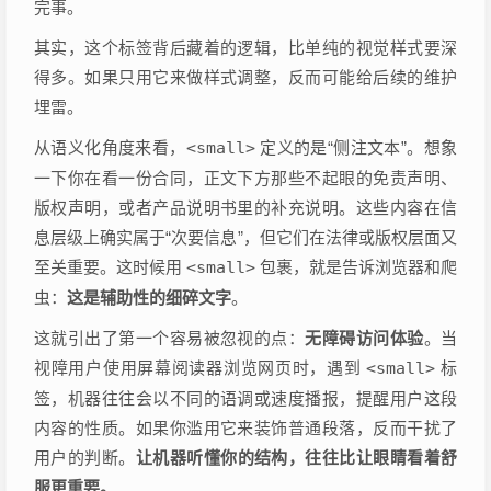
完事。
其实，这个标签背后藏着的逻辑，比单纯的视觉样式要深
得多。如果只用它来做样式调整，反而可能给后续的维护
埋雷。
从语义化角度来看，
<small>
定义的是“侧注文本”。想象
一下你在看一份合同，正文下方那些不起眼的免责声明、
版权声明，或者产品说明书里的补充说明。这些内容在信
息层级上确实属于“次要信息”，但它们在法律或版权层面又
至关重要。这时候用
<small>
包裹，就是告诉浏览器和爬
虫：
这是辅助性的细碎文字
。
这就引出了第一个容易被忽视的点：
无障碍访问体验
。当
视障用户使用屏幕阅读器浏览网页时，遇到
<small>
标
签，机器往往会以不同的语调或速度播报，提醒用户这段
内容的性质。如果你滥用它来装饰普通段落，反而干扰了
用户的判断。
让机器听懂你的结构，往往比让眼睛看着舒
服更重要。