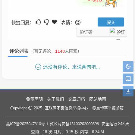
快捷回复：
表情：
评论列表
（暂无评论，
1148
人围观）
还没有评论，来说两句吧...
免责声明
关于我们
文章归档
网站地图
互联网不良信息举报中心
零点博客举报邮箱
Copyright
2025
黑ICP备2025047310号-1
冀公网安备13100202000898
安全运行
243
天
查询：18 次
耗时：0.15 秒
内存：6.34 M