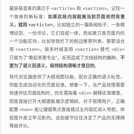
最容易混淆的莫过于
<article>
和
<section>
。记住一
个简单判断标准：
如果这段内容脱离当前页面依然有意
义，就用
<article>
。比如独立的一篇新闻帖子、一条微
博动态、一份评论，它们自成一体。而如果只是页面内的
一个功能区块，比如导航栏下的侧边推荐列表，那更适合
用
<section>
。很多时候滥用
<section>
替代
<div>
只是为了“看起来更专业”，反而造成了文档结构的臃肿。
不
要为了语义而语义，保持结构清晰才是目的
。
现代浏览器提供了大纲视图功能，配合正确的语义标签，
你能生成自动化的页面目录。想象一下，当产品经理需要
快速评估页面结构时，你无需指着
<div>
解释这是哪里，
而是直接打开大纲面板展示逻辑树。对于视障用户，正确
配置
<nav>
能让键盘焦点直接跳过主内容区进入导航，体
验提升是立竿见影的。这些细节往往决定了产品的无障碍
等级评分。