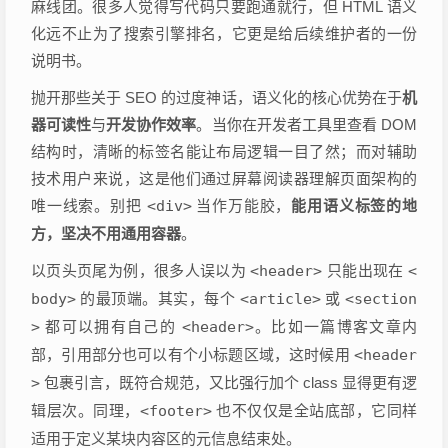
麻线团。很多人觉得写代码只要跑通就行，但 HTML 语义
化远不止为了搜索引擎排名，它更是给后续维护者的一份
说明书。
抛开那些关于 SEO 的过度神话，语义化的核心优势在于
机
器可读性
与
开发协作效率
。当你在开发者工具里查看 DOM
结构时，清晰的标签名能让布局逻辑一目了然；而对辅助
技术用户来说，这是他们通过屏幕阅读器理解页面架构的
唯一线索。别把
<div>
当作万能胶，
能用语义标签的地
方，坚决不用通用容器
。
以页头页尾为例，很多人误以为
<header>
只能出现在
<
body>
的最顶端。其实，每个
<article>
或
<section
>
都可以拥有自己的
<header>
。比如一篇博客文章内
部，引用部分也可以有个小标题区域，这时候用
<header
>
包裹引言，既符合规范，又比强行加个 class 显得更有逻
辑层次。同理，
<footer>
也不仅仅是全站底部，它同样
适用于定义某块内容区的元信息结束处。