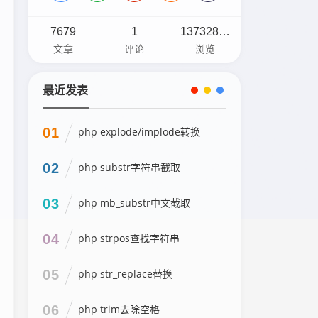
7679
1
13732898
文章
评论
浏览
最近发表
01
php explode/implode转换
02
php substr字符串截取
03
php mb_substr中文截取
04
php strpos查找字符串
05
php str_replace替换
06
php trim去除空格