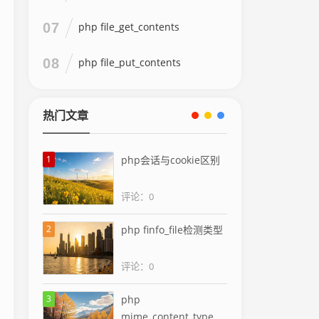
07
php file_get_contents
08
php file_put_contents
热门文章
1
php会话与cookie区别
评论：0
2
php finfo_file检测类型
评论：0
3
php
mime_content_type