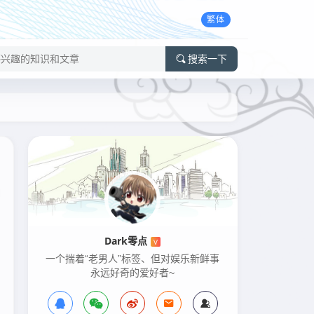
繁体
搜索一下
Dark零点
V
一个揣着“老男人”标签、但对娱乐新鲜事
永远好奇的爱好者~