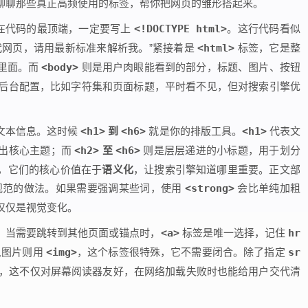
聊聊那些真正高频使用的标签，帮你把网页的雏形搭起来。
。在代码的最顶端，一定要写上
<!DOCTYPE html>
。这行代码看似
代网页，请用最新标准来解析我。”紧接着是
<html>
标签，它是整
里面。而
<body>
则是用户肉眼能看到的部分，标题、图片、按钮
后台配置，比如字符集和页面标题，平时看不见，但对搜索引擎优
文本信息。这时候
<h1>
到
<h6>
就是你的排版工具。
<h1>
代表文
突出核心主题；而
<h2>
至
<h6>
则是层层递进的小标题，用于划分
，它们的核心价值在于
语义化
，让搜索引擎知道哪里重要。正文部
规范的做法。如果需要强调某些词，使用
<strong>
会比单纯加粗
仅仅是视觉变化。
。当需要跳转到其他页面或锚点时，
<a>
标签是唯一选择，记住
hr
入图片则用
<img>
，这个标签很特殊，它不需要闭合。除了指定
sr
，这不仅对屏幕阅读器友好，在网络加载失败时也能给用户交代清