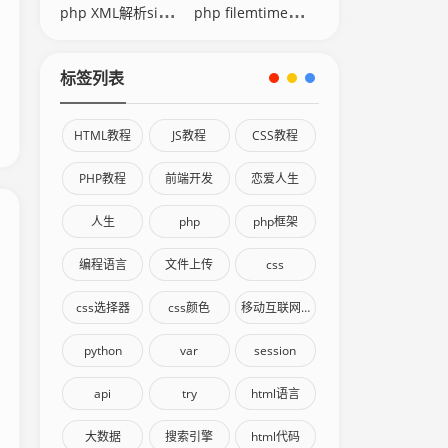
php XML解析simplexml
php filemtime修改时间
标签列表
HTML教程
JS教程
CSS教程
PHP教程
前端开发
恋爱人生
人生
php
php框架
编程语言
文件上传
css
css选择器
css颜色
移动互联网终端
python
var
session
api
try
html语言
大数据
搜索引擎
html代码