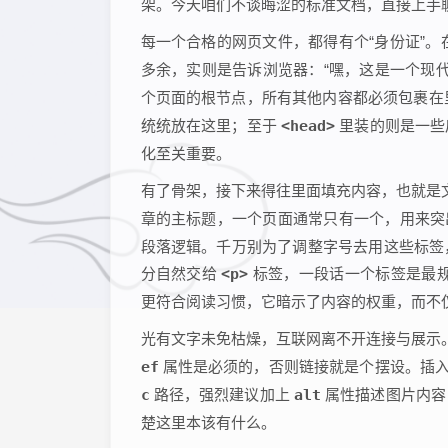
架。今天咱们不谈晦涩的标准文档，直接上手
每一个合格的网页文件，都得有个“身份证”
多余，实则是告诉浏览器：“嘿，这是一个现
个页面的根节点，所有其他内容都必须包裹在
统统放在这里；至于
<head>
里装的则是一些
化至关重要。
有了骨架，接下来得往里面填充内容，也就是
章的主标题，一个页面通常只有一个，用来
段落逻辑。千万别为了调整字号去用这些标签
分自然交给
<p>
标签，一段话一个标签是最
更符合阅读习惯，它暗示了内容的权重，而不
光有文字未免枯燥，互联网离不开连接与展示
ef
属性是必须的，否则链接就是个摆设。插
c
路径，强烈建议加上
alt
属性描述图片内容
楚这里本该有什么。