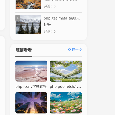
评论：0
4
php get_meta_tags元
标签
评论：0
换一换
随便看看
php pdo fetch/fetchAll
php iconv字符转换