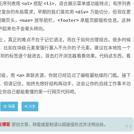
无序列表用
<ul>
搭配
<li>
，适合展示菜单或功能特点；有序列表
更复杂的布局需求，早期的我们喜欢用
<div>
万能切分，但现在更
门做页头，
<nav>
放导航栏，
<footer>
承载页脚版权信息。这种
护起来也不会晕头转向。
上，真正的难点不在于记忆语法，而在于如何合理组合。很多时候
，比如在块级元素里强行塞入不允许的子元素。建议在本地找一个
到的标签逐个敲进去，双击打开浏览器看看效果。代码这东西，看
层级，用
<a>
串联资源，你就已经迈过了编程最枯燥的门槛。接下
，但请记住，始终先想好结构再动手，这会让你的后续工作事半功
让你自己都能看懂的第一行网页代码吧。
海报
分享
零点博客
原创文章，转载或复制请以超链接形式并注明出处。