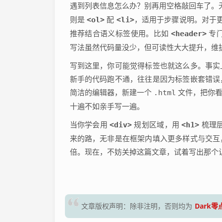
遇到列表信息怎么办？别再用空格敲回车了。
则是
<ol>
配
<li>
，适用于步骤说明。对于
推荐结合语义标签使用。比如
<header>
专
写法虽然代码量没少，但可读性大大提升，维
写到这里，你可能觉得标签也就这么多。事实
新手的代码跑不通，往往是因为标签嵌套错误
简洁的编辑器，新建一个
.html
文件，把你看
十遍不如亲手写一遍。
当你学会用
<div>
规划区域，用
<h1>
梳理
来的路，无非是在框架内填入更多样式与交互
倍。现在，不妨关掉这篇文章，试着写出那个
Dark
文章版权声明：除非注明，否则均为