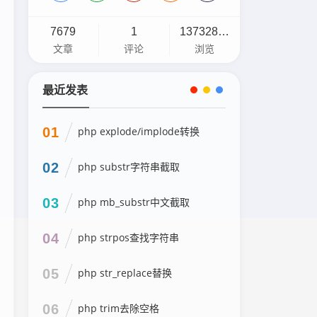
7679
1
13732898
文章
评论
浏览
最近发表
01
php explode/implode转换
02
php substr字符串截取
03
php mb_substr中文截取
04
php strpos查找字符串
05
php str_replace替换
06
php trim去除空格