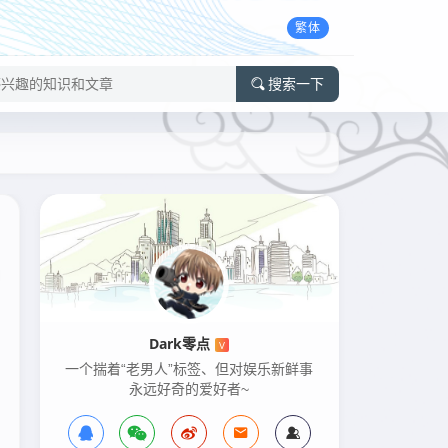
繁体
搜索一下
Dark零点
V
一个揣着“老男人”标签、但对娱乐新鲜事
永远好奇的爱好者~