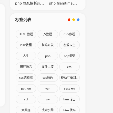
php XML解析simplexml
php filemtime修改时间
标签列表
HTML教程
JS教程
CSS教程
PHP教程
前端开发
恋爱人生
人生
php
php框架
编程语言
文件上传
css
css选择器
css颜色
移动互联网终端
python
var
session
api
try
html语言
大数据
搜索引擎
html代码