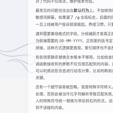
对了代码不仅简洁，维护成本也低。
最常见的问题往往出在
默认行为
上。不加修饰
敏感词屏蔽，如果漏了
/g
全局标志，后面的同
一旦上线被用户投诉就很尴尬。养成习惯，只
遇到需要重组格式的字段，分组捕获才是真正
为前端需要的
DD-MM-YYYY
。正则里的括号
拼接，这种方式逻辑更直观，索引顺序也不会
有些场景静态替换文本根本不够用，比如给金
调函数接收到的参数不仅仅是匹配到的内容，
可以利用这些信息进行动态计算，比如判断前
关键。
还有一个细节容易被忽略，就是特殊字符转义
处理，否则会被当作元字符解析导致匹配失败
入的特殊符号统一替换为带反斜杠的形式。这
到不该碰的内容。