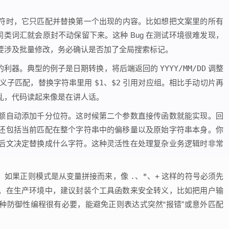
符时，它只匹配并替换第一个出现的内容。比如想把文案里的所有
类词汇就会原封不动保留下来。这种 Bug 在测试环境很难发现，
要涉及批量修改，务必确认是否加了全局搜索标记。
的利器。典型的例子是日期转换，将后端返回的
YYYY/MM/DD
调整
定义子匹配，替换字符串里用
$1
、
$2
引用对应组。相比手动切片再
乱，代码读起来像是在讲人话。
额自动添加千分位符。这时候第二个参数直接传函数就能实现。回
还包括当前匹配在整个字符串中的偏移量以及原始字符串本身。你
后文决定替换成什么字符。这种灵活性在处理复杂业务逻辑时非常
。如果正则模式是从变量拼接而来，像
.
、
*
、
+
这样的符号必须先
。在生产环境中，建议封装个工具函数来安全转义，比如把用户输
种防御性编程很有必要，能避免正则表达式突然“报错”或意外匹配