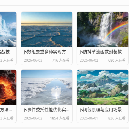
js数据类型判断实战技巧
js数组去重多种实现方法
js防抖节流函数封装教程
63 人在看
2026-06-03
716 人在看
2026-06-02
680 人在看
js DOM操作核心方法汇总
js事件委托性能优化实战
js闭包原理与应用场景
43 人在看
2026-06-02
1854 人在看
2026-06-01
836 人在看