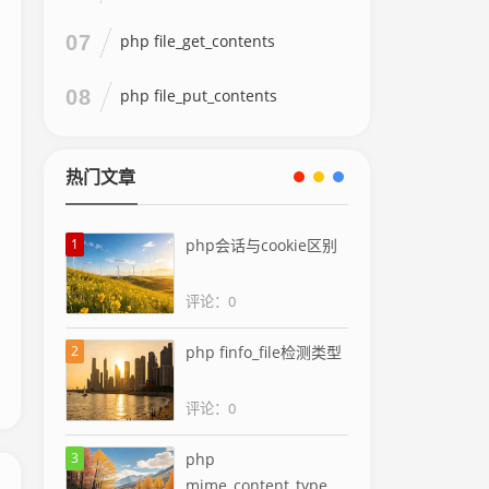
07
php file_get_contents
08
php file_put_contents
热门文章
1
php会话与cookie区别
评论：0
2
php finfo_file检测类型
评论：0
3
php
mime_content_type