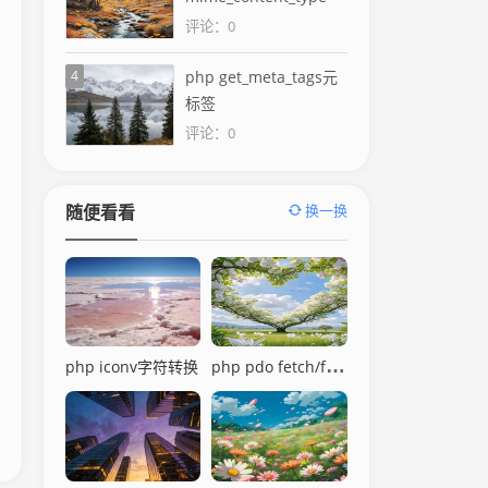
评论：0
4
php get_meta_tags元
标签
评论：0
换一换
随便看看
php pdo fetch/fetchAll
php iconv字符转换