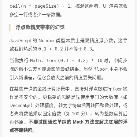
ceil(n * pageSize) - 1
。搞混这两者，UI 渲染就会
多空一行或者少一条数据。
浮点数精度带来的幻觉
JavaScript 的 Number 类型本质上是双精度浮点数，这导
致我们熟悉的
0.1 + 0.2
并不等于
0.3
。
当你执行
Math.floor(0.1 + 0.2) * 10
时，中间步
骤的微小误差可能会影响最终结果。虽然
floor
本身不会
引入新误差，但它会放大之前的精度丢失问题。
在某些严谨的金融计算场景中，直接对浮点数进行 floor 操
作是不安全的。更稳妥的思路是先使用专门的大数库（如
Decimal.js）处理精度，转为字符串后再转回整数处理，或
者先将数值乘以固定倍数（如 100 分），转为整数运算后
再还原。
不要试图通过单纯的 Math 方法去解决底层的浮
点存储缺陷。