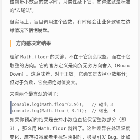
碰到带小数点的数字时，习惯性敲下它，觉得这就是标准
的“去尾法”。
但实际上，盲目调用这个函数，有时候会让业务逻辑在边
缘情况下悄悄崩盘。
方向感决定结果
理解
Math.floor
的关键，不在于它怎么取整，而在于它
取整的
方向
。它的官方定义是向负无穷方向舍入（Round
Down）。这意味着，对于正数，它确实是去掉小数部分；
但对于负数，它会把绝对值变大。
来看两个最直观的例子：
console.log(Math.floor(3.9));   // 输出 3

console.log(Math.floor(-3.1));  // 输出 -4
如果你预期的结果是去掉小数位直接保留整数部分（即
-
3
），那么用
Math.floor
就错了。这种差异在处理温度
变化、库存扣减或者坐标轴映射时，极易引发 Bug。比如