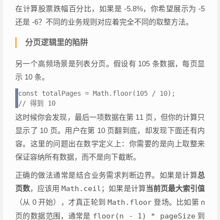
在计算股票跌幅百分比，如果是 -5.8%，你希望展示为 -5
还是 -6？不同的业务规则对应着完全不同的取整方法。
分页逻辑里的陷阱
另一个高频场景是列表分页。假设有 105 条数据，每页显
示 10 条。
const totalPages = Math.floor(105 / 10); 

// 得到 10
这时候你会发现，最后一项数据在第 11 页，但你的计算只
显示了 10 页。用户在第 10 页翻到底，却发现下面还有内
容。这里的问题出在数学定义上：你需要的是向上取整来
保证容纳所有数据，而不是向下截断。
正确的做法通常是结合业务需求判断边界。如果是计算
总
页数
，应该用
Math.ceil
；如果是计算
当前页最大索引值
（从 0 开始），才真正轮到
Math.floor
登场。比如第 n
页的数据范围，通常是
floor(n - 1) * pageSize
到