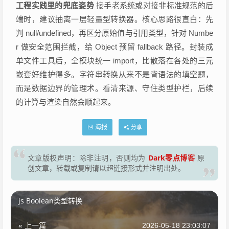
工程实践里的兜底姿势
接手老系统或对接非标准规范的后
端时，建议抽离一层轻量型转换器。核心思路很直白：先
判 null/undefined，再区分原始值与引用类型，针对 Numbe
r 做安全范围拦截，给 Object 预留 fallback 路径。封装成
单文件工具后，全模块统一 import，比散落在各处的三元
嵌套好维护得多。字符串转换从来不是背语法的填空题，
而是数据边界的管理术。看清来源、守住类型护栏，后续
的计算与渲染自然会顺起来。
海报
分享
Dark零点博客
文章版权声明：除非注明，否则均为
原
创文章，转载或复制请以超链接形式并注明出处。
js Boolean类型转换
« 上一篇
2026-05-18 23:03:07