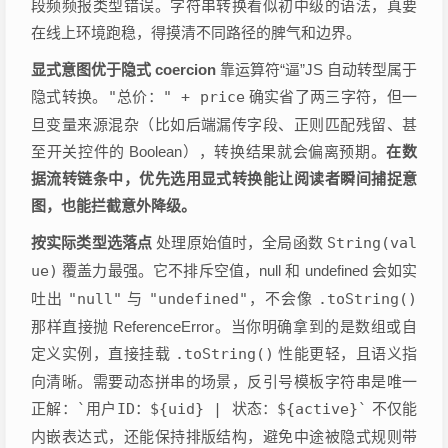
段频频报类型错误。字符串转换看似初中级的语法，真要
在线上环境跑稳，得摸清不同路径的脾气和边界。
显式意图优于隐式 coercion
靠运算符“逼”JS 自动转型属于
隐式转换。
"总价：" + price
确实省了两三字符，但一
旦变量来源混杂（比如后端漏传字段、正则匹配残留、甚
至开关控件的 Boolean），转换结果就会偏离预期。
在数
据流转链条中，优先选用显式转换能让阅读者瞬间捕捉意
图，也能拦截意外降级。
按实际类型选落点
处理原始值时，全局函数
String(val
ue)
覆盖力最强。它不排斥空值，null 和 undefined 会如实
吐出
"null"
与
"undefined"
，不会像
.toString()
那样直接抛 ReferenceError。当你明确拿到的是数组或自
定义实例，直接挂载
.toString()
性能更轻，且语义指
向清晰。需要动态拼串的场景，反引号模板字符串是唯一
正解：
`用户ID：${uid} | 状态：${active}`
不仅能
内嵌表达式，还能保持排版结构，避免中途被隐式规则带