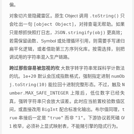
偏。
对象切片是隐藏雷区。原生 Object 调用
.toString()
只
会吐出一句
[object Object]
，对排查毫无帮助。如果
只是想抓快照打日志，
JSON.stringify(obj)
更高效；
若需保留函数、Symbol 或处理循环引用，则需要手写递归
扁平化逻辑，或者借助第三方序列化库。按需选择，别把
调试用的字符串混入生产链路。
跨过那些容易被忽视的坎
大数字转字符串常踩科学计数法
的坑。
1e+20
默认会压成指数格式，强制指定进制
numOb
j.toString(10)
能拉回十进制完整形态。不过，触及
N
umber.MAX_SAFE_INTEGER
上限后，低位数字已经失
真，强转字符串只会放大误差。此时应当前置校验数值区
间，或直接改用
BigInt
配合标准化输出。布尔值同理，
t
rue
串接后一定是
"true"
而非
"1"
。下游协议若死磕 0/
1 枚举，必须补上显式映射表，不能赌引擎的隐式行为。