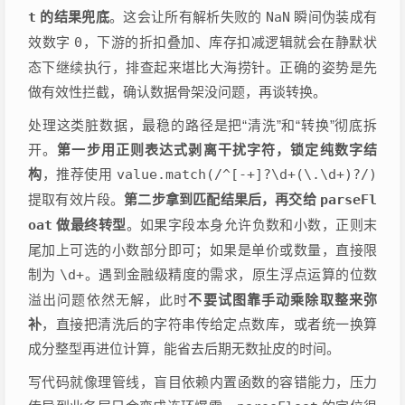
t
的结果兜底
。这会让所有解析失败的
NaN
瞬间伪装成有
效数字
0
，下游的折扣叠加、库存扣减逻辑就会在静默状
态下继续执行，排查起来堪比大海捞针。正确的姿势是先
做有效性拦截，确认数据骨架没问题，再谈转换。
处理这类脏数据，最稳的路径是把“清洗”和“转换”彻底拆
开。
第一步用正则表达式剥离干扰字符，锁定纯数字结
构
，推荐使用
value.match(/^[-+]?\d+(\.\d+)?/)
提取有效片段。
第二步拿到匹配结果后，再交给
parseFl
oat
做最终转型
。如果字段本身允许负数和小数，正则末
尾加上可选的小数部分即可；如果是单价或数量，直接限
制为
\d+
。遇到金融级精度的需求，原生浮点运算的位数
溢出问题依然无解，此时
不要试图靠手动乘除取整来弥
补
，直接把清洗后的字符串传给定点数库，或者统一换算
成分整型再进位计算，能省去后期无数扯皮的时间。
写代码就像理管线，盲目依赖内置函数的容错能力，压力