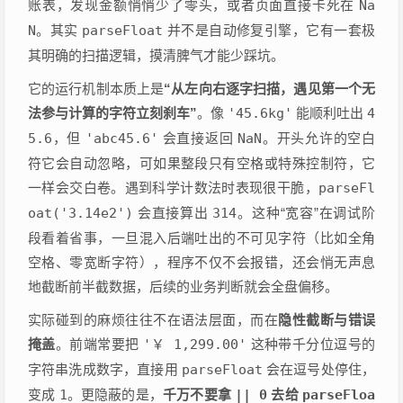
账表，发现金额悄悄少了零头，或者页面直接卡死在
Na
N
。其实
parseFloat
并不是自动修复引擎，它有一套极
其明确的扫描逻辑，摸清脾气才能少踩坑。
它的运行机制本质上是
“从左向右逐字扫描，遇见第一个无
法参与计算的字符立刻刹车”
。像
'45.6kg'
能顺利吐出
4
5.6
，但
'abc45.6'
会直接返回
NaN
。开头允许的空白
符它会自动忽略，可如果整段只有空格或特殊控制符，它
一样会交白卷。遇到科学计数法时表现很干脆，
parseFl
oat('3.14e2')
会直接算出
314
。这种“宽容”在调试阶
段看着省事，一旦混入后端吐出的不可见字符（比如全角
空格、零宽断字符），程序不仅不会报错，还会悄无声息
地截断前半截数据，后续的业务判断就会全盘偏移。
实际碰到的麻烦往往不在语法层面，而在
隐性截断与错误
掩盖
。前端常要把
'￥ 1,299.00'
这种带千分位逗号的
字符串洗成数字，直接用
parseFloat
会在逗号处停住，
变成
1
。更隐蔽的是，
千万不要拿
|| 0
去给
parseFloa