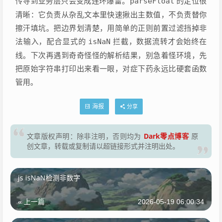
传导到业务层只会变成连环爆雷。
parseFloat
的定位很
清晰：它负责从杂乱文本里快速揪出主数值，不负责替你
擦汗填坑。把边界划清楚，用简单的正则前置过滤挡掉非
法输入，配合显式的
isNaN
拦截，数据流转才会始终在
线。下次再遇到奇奇怪怪的解析结果，别急着怪环境，先
把原始字符串打印出来看一眼，对症下药永远比硬套函数
管用。
海报
分享
Dark零点博客
文章版权声明：除非注明，否则均为
原
创文章，转载或复制请以超链接形式并注明出处。
js isNaN检测非数字
« 上一篇
2026-05-19 06:00:34