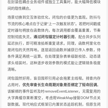
在封装低耦合业务组件或独立工具集时，能大幅降低模块
间的隐性耦合。
场景切换到交互体验优化，闭包的价值更为直观。防抖与
节流的核心难点在于记录“上一次触发状态”。若把时间戳或
定时器句柄放在函数体内，每次调用都会覆盖重置，节奏
控制彻底失灵。
通过闭包锚定计时器引用
，配合异步队列
延迟执行，即可精准掐断重复请求。同理，函数柯里化也
是闭包的天然阵地。逐层返回函数并捕获已传入参数，待
条件满足再统一运算。在处理复杂表单级联校验、动态请
求头组装时，这种逐步收敛参数的模式能让逻辑链条极度
清晰。
闭包固然好用，盲目囤积引用必会拖累主线程。排查内存
占用时，
优先审查长生命周期对象是否绑定了短命回调
。
该解绑的事件监听及时removeEventListener，无需复用的
大字典缓存果断置空，考虑用WeakMap接管DOM节点关
联数据。现代响应式框架已内置状态追踪机制，但原生闭