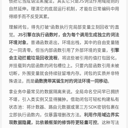
惯把它当成语法黑魔法，其实它只是JS词法作用域规则的
自然延伸。理清它的底层运行机制，才能在日常编码中用
得顺手而不反受其累。
理解闭包，得先打破“函数执行完局部变量立刻回收”的直
觉。
JS引擎在执行函数时，会为每个调用生成独立的词法
环境对象
。普通函数退出，环境出栈，其中的自由变量随
之一同清零。但当内部函数引用了外部环境的变量，
引擎
会主动拦截垃圾回收流程
，将这些被引用的值打包固化，
并挂载到内层函数的闭包槽位上。只要内层函数引用未被
切断，外围变量就会持续驻留堆内存。闭包的实质并非特
殊语法，而是
函数携带其诞生时的词法环境一同移动
。
拿业务中最常见的数据隔离来说。全局命名空间早已拥挤
不堪，引入类实例又显得臃肿。借助闭包可轻松构建私有
状态池：将计数器、路由元数据或第三方SDK密钥包裹在
立即执行函数内，仅暴露增删改方法。
利用作用域边界实
现数据隐藏，比依赖框架的修饰符更轻量可控
。这种写法