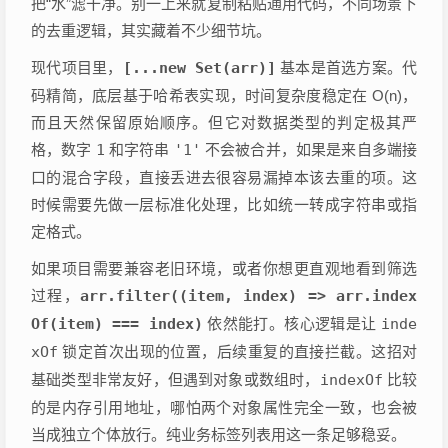
把“水”滤干净。别一上来就复制粘贴通用代码，不同场景下
的去重逻辑，其实藏着不少细节坑。
现代项目里，
[...new Set(arr)]
基本是首选方案。代
码精简，底层基于哈希表实现，时间复杂度稳定在 O(n)，
而且天然保留原始顺序。但它对数据类型的判定极其严
格，数字
1
和字符串
'1'
不会被合并，如果是来自多端接
口的混合字段，直接丢进去很容易漏掉本该去重的项。这
时候需要先做一层标准化处理，比如统一转成字符串或指
定格式。
如果项目需要兼容老旧环境，或者你想更直观地看到筛选
过程，
arr.filter((item, index) => arr.index
Of(item) === index)
依然能打。核心逻辑是让
inde
xOf
锁定首次出现的位置，后续重复的直接拦截。这招对
基础类型非常友好，但遇到对象或数组时，
indexOf
比较
的是内存引用地址，哪怕两个对象属性完全一致，也会被
当成独立个体放行。纯业务标签列表用这一条足够稳妥。