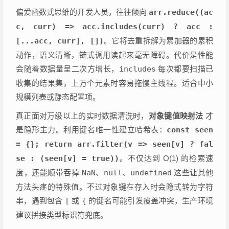
偏爱函数式思维的开发人员，往往倾向
arr.reduce((ac
c, curr) => acc.includes(curr) ? acc :
[...acc, curr], [])
。它将去重拆解为累加器的累积
动作，语义清晰，链式调用读起来毫无障碍。代价是性能
会随着数据量呈二次方增长，
includes
每次都要扫描已
收集的结果集，上万个元素时容易拖慢主线程。适合中小
规模列表或静态配置项。
真正面对万级以上的实时数据清洗时，
对象键值映射法
才
是隐形主力。利用键名唯一性建立哈希表：
const seen
= {}; return arr.filter(v => seen[v] ? fal
se : (seen[v] = true))
。不仅达到 O(1) 的检索速
度，还能顺带吞掉
NaN
、
null
、
undefined
这些让其他
方法头疼的特殊值。不过对象键在存入时会隐式转为字符
串，遇到包含
[
或
{
的键名可能引发覆盖冲突，生产环境
建议拼接类型标识符兜底。