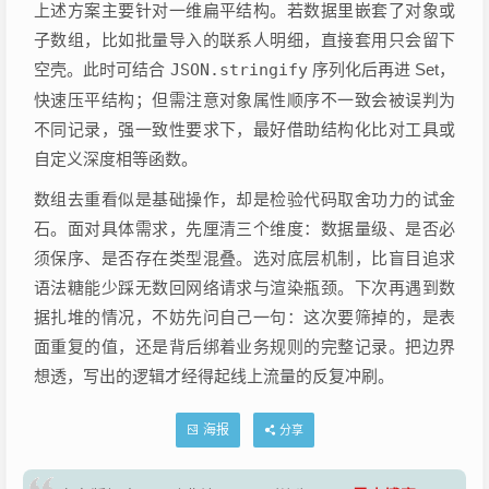
上述方案主要针对一维扁平结构。若数据里嵌套了对象或
子数组，比如批量导入的联系人明细，直接套用只会留下
空壳。此时可结合
JSON.stringify
序列化后再进 Set，
快速压平结构；但需注意对象属性顺序不一致会被误判为
不同记录，强一致性要求下，最好借助结构化比对工具或
自定义深度相等函数。
数组去重看似是基础操作，却是检验代码取舍功力的试金
石。面对具体需求，先厘清三个维度：数据量级、是否必
须保序、是否存在类型混叠。选对底层机制，比盲目追求
语法糖能少踩无数回网络请求与渲染瓶颈。下次再遇到数
据扎堆的情况，不妨先问自己一句：这次要筛掉的，是表
面重复的值，还是背后绑着业务规则的完整记录。把边界
想透，写出的逻辑才经得起线上流量的反复冲刷。
海报
分享