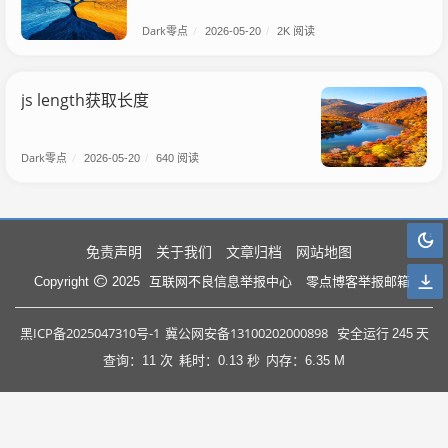
Dark零点
/
2026-05-20
/
2K 阅读
js length获取长度
Dark零点
/
2026-05-20
/
640 阅读
免责声明
关于我们
文章归档
网站地图
互联网不良信息举报中心
零点博客举报邮箱
Copyright
2025
黑ICP备2025047310号-1
冀公网安备13100202000898
安全运行
245
天
查询：11 次
耗时：0.13 秒
内存：6.35 M