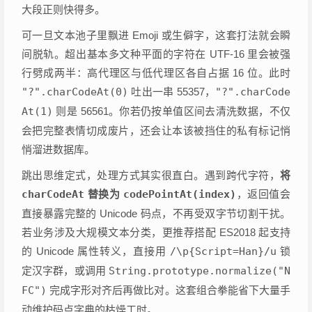
大段正则快得多。
可一旦文本池子里飘进 Emoji 或生僻字，这套打法就会瞬
间脱轨。超出基本多文种平面的字符在 UTF-16 里会被强
行劈成两半：高代理区与低代理区各自占据 16 位。此时
"?".charCodeAt(0)
吐出一串 55357，
"?".charCode
At(1)
则是 56561。你若仍按单值区间去清洗数据，不仅
会把完整表情切成废片，还会让本该被挡住的私有标记悄
悄溜进数据库。
跳出思维定式，处理方式其实很直白。遇到跨代字符，
将
charCodeAt
替换为
codePointAt(index)
，返回值会
直接暴露完整的 Unicode 码点，不再受双字节切割干扰。
若业务涉及大规模文本分类，更推荐搭配 ES2018 起支持
的 Unicode 属性转义，直接用
/\p{Script=Han}/u
锁
定汉字群，或调用
String.prototype.normalize("N
FC")
完成字形对齐后再做比对。这套组合拳能省下大量手
动维护码点字典的枯燥工时。