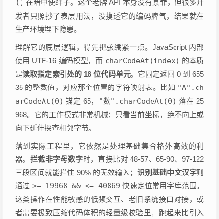
()
在暗中使绊子。这个老牌 API 本身没有原罪，但很多开
发者只照抄了表层用法，没摸透它的编码脾气，结果就在
生产环境埋下隐患。
理解它的底层逻辑，得先把弦绷紧一点。JavaScript 内部
使用 UTF-16 编码模型，而
charCodeAt(index)
的本质
是
读取指定索引处的 16 位代码单元
。它固定返回 0 到 655
35 的整数值，对应那个位置的字符映射表。比如
"A".ch
arCodeAt(0)
锚定 65，
"数".charCodeAt(0)
落在 25
968。它的工作模式非常机械：只看当前坐标，绝不向上或
向下延伸探查相邻字节。
落到实际工程里，它依然是处理基础集合格外高效的利
器。
拦截非字母数字
时，直接比对 48-57、65-90、97-122
三段区间就能拦住 90% 的无效输入；
识别基础中文汉字
则
通过
>= 19968 && <= 40869
快速定位常用字库范围。
这类操作在性能敏感的低频交互、老旧系统接口对接，或
者需要极致压缩代码体积的轻量级校验里，跑起来比引入