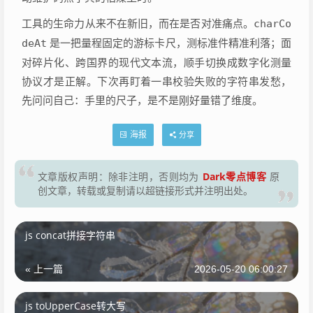
工具的生命力从来不在新旧，而在是否对准痛点。
charCo
deAt
是一把量程固定的游标卡尺，测标准件精准利落；面
对碎片化、跨国界的现代文本流，顺手切换成数字化测量
协议才是正解。下次再盯着一串校验失败的字符串发愁，
先问问自己：手里的尺子，是不是刚好量错了维度。
海报
分享
Dark零点博客
文章版权声明：除非注明，否则均为
原
创文章，转载或复制请以超链接形式并注明出处。
js concat拼接字符串
« 上一篇
2026-05-20 06:00:27
js toUpperCase转大写