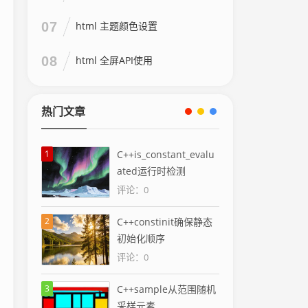
07
html 主题颜色设置
08
html 全屏API使用
热门文章
1
C++is_constant_evalu
ated运行时检测
评论：0
2
C++constinit确保静态
初始化顺序
评论：0
3
C++sample从范围随机
采样元素