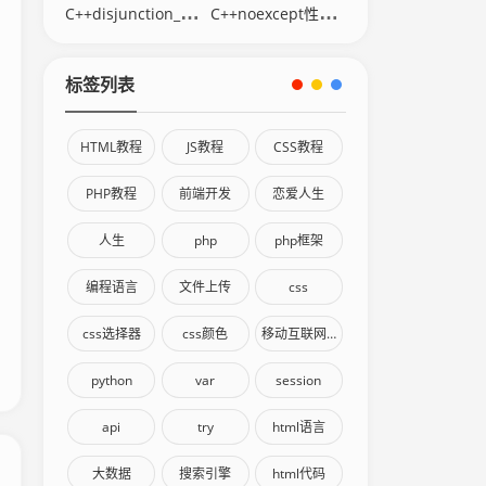
C++disjunction_v逻辑或变量模板
C++noexcept性能影响与适用场景
标签列表
HTML教程
JS教程
CSS教程
PHP教程
前端开发
恋爱人生
人生
php
php框架
编程语言
文件上传
css
css选择器
css颜色
移动互联网终端
python
var
session
api
try
html语言
大数据
搜索引擎
html代码