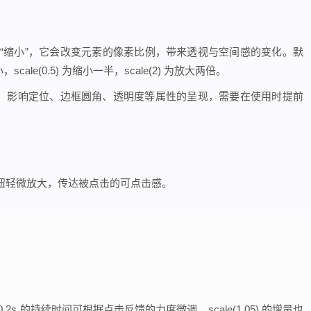
是简单的“放大”或“缩小”，它会改变元素的像素比例，带来透视与空间感的变化。默
cale(0.5) 为缩小一半，scale(2) 为放大两倍。
层级，影响定位、边框圆角、透明度等属性的呈现，需要在使用时提前
钮轻微放大，传达被点击的可点击感。
0.2s 的持续时间可根据点击反馈的力度微调，scale(1.05) 的增量也