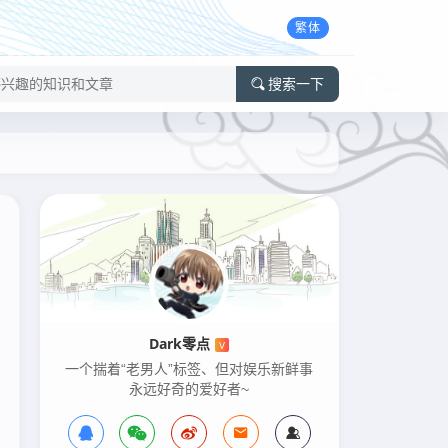
繁体
搜索一下
Dark零点
V
一个揣着“老男人”标签、但对娱乐新鲜事
永远好奇的爱好者~