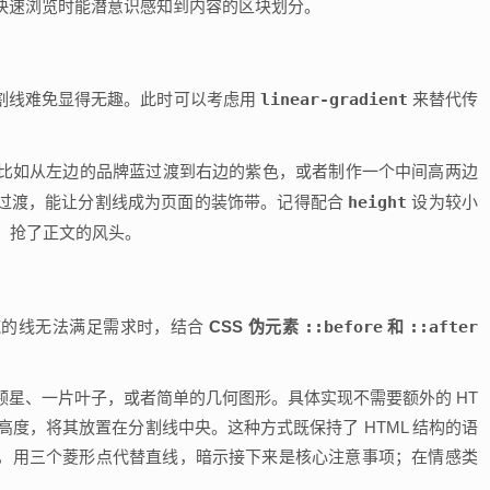
快速浏览时能潜意识感知到内容的区块划分。
割线难免显得无趣。此时可以考虑用
linear-gradient
来替代传
比如从左边的品牌蓝过渡到右边的紫色，或者制作一个中间高两边
过渡，能让分割线成为页面的装饰带。记得配合
height
设为较小
，抢了正文的风头。
纯的线无法满足需求时，结合
CSS 伪元素
::before
和
::after
星、一片叶子，或者简单的几何图形。具体实现不需要额外的 HT
和高度，将其放置在分割线中央。这种方式既保持了 HTML 结构的语
，用三个菱形点代替直线，暗示接下来是核心注意事项；在情感类