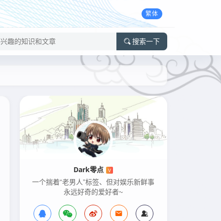
繁体
搜索一下
Dark零点
V
一个揣着“老男人”标签、但对娱乐新鲜事
永远好奇的爱好者~