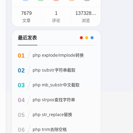
7679
1
13732898
文章
评论
浏览
最近发表
01
php explode/implode转换
02
php substr字符串截取
03
php mb_substr中文截取
04
php strpos查找字符串
05
php str_replace替换
06
php trim去除空格