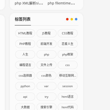
php XML解析simplexml
php filemtime修改时间
标签列表
HTML教程
JS教程
CSS教程
PHP教程
前端开发
恋爱人生
人生
php
php框架
编程语言
文件上传
css
css选择器
css颜色
移动互联网终端
python
var
session
api
try
html语言
大数据
搜索引擎
html代码