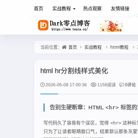
首页
实战教程
热点观察
友情链接
首页
实战教程
html教程
当前位置：
html hr分割线样式美化
0评论
2026-05-08 17:00:36
1158阅读
<hr>
告别生硬断章：HTML
标签的
写代码久了容易有个误区，觉得
<hr>
这种标
只为了让读者眼睛歇口气，结果默认那条灰蒙