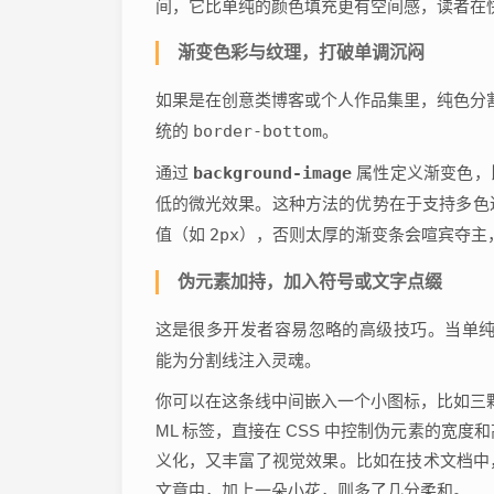
间，它比单纯的颜色填充更有空间感，读者在
渐变色彩与纹理，打破单调沉闷
如果是在创意类博客或个人作品集里，纯色分
统的
border-bottom
。
通过
background-image
属性定义渐变色，
低的微光效果。这种方法的优势在于支持多色
值（如
2px
），否则太厚的渐变条会喧宾夺主
伪元素加持，加入符号或文字点缀
这是很多开发者容易忽略的高级技巧。当单
能为分割线注入灵魂。
你可以在这条线中间嵌入一个小图标，比如三颗
ML 标签，直接在 CSS 中控制伪元素的宽度
义化，又丰富了视觉效果。比如在技术文档中
文章中，加上一朵小花，则多了几分柔和。