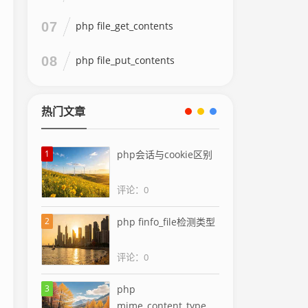
07
php file_get_contents
08
php file_put_contents
热门文章
1
php会话与cookie区别
评论：0
2
php finfo_file检测类型
评论：0
3
php
mime_content_type