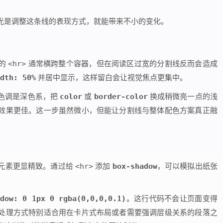
光是调整这条线的表现方式，就能带来不小的变化。
带的
<hr>
通常横跨整个容器，但在阅读区过宽的分割线反而会造成
dth: 50%
并居中显示，这样留白会让视觉焦点更集中。
色调是深色系，把
color
或
border-color
换成稍微亮一点的浅
效果更佳。这一步虽然微小，但能让分割线与整体配色方案真正融
元素更显精致。通过给
<hr>
添加
box-shadow
，可以模拟出纸张
adow: 0 1px 0 rgba(0,0,0,0.1)
。这行代码不会让页面变得
处理方式特别适合用在卡片式布局或者需要强调层级关系的段落之