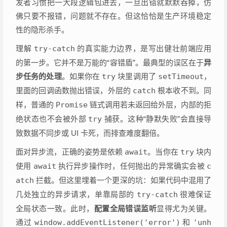
发者习惯把一大段逻辑包进去，一旦出错就默默吞掉，仿
佛只要不报错，问题就不存在。但这恰恰是生产环境稳定
性的隐形杀手。
理解
try-catch
的真实能力边界，是写出健壮前端应用
的第一步。它并不是万能的“容错盾”。最典型的误区在于
异
步任务的处理
。如果你在
try
块里调用了
setTimeout
，
里面的回调函数抛出错误，外层的
catch
根本收不到。同
样，普通的
Promise
链式调用若未返回给外层，内部的拒
绝状态也不会被外部
try
捕获。这种“静默失败”会直接导
致数据不同步或 UI 卡死，而排查难度翻倍。
面对异步流，正确的姿势是依赖
await
。当你在
try
块内
使用
await
执行异步操作时，任何抛出的异常确实会被
c
atch
拦截。但这里埋着一个更深的坑：如果代码中混用了
几处独立的异步请求，单靠局部的
try-catch
很难保证
全局状态一致。此时，
配置全局错误监听
显得尤为关键。
通过
window.addEventListener('error')
和
'unh