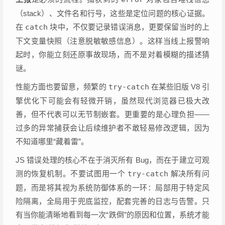
（stack）、文件名和行号，这些是定位问题的核心证据。
在
catch
块中，不仅要记录错误消息，更要保留当时的上
下文变量快照（注意脱敏敏感信息）。这样当线上报警响
起时，你能立刻还原事故现场，而不是对着模糊的描述猜
谜。
性能方面也要留意，频繁的
try-catch
在某些旧版 V8 引
擎优化下可能会有轻微开销，虽然现代浏览器已极大改
善，但不代表可以无节制嵌套。更重要的是心理负担——
过多的异常捕获会让后续维护者不敢轻易修改逻辑，因为
不知道哪里“藏着雷”。
JS 错误处理的核心不在于消灭所有 Bug，而在于建立可观
测的恢复机制。不要试图用一个
try-catch
解决所有问
题，而是将其视为系统防御体系的一环：局部用于特定风
险隔离，全局用于兜底监控，配套完善的日志与告警。只
有当你能清晰地看到每一次“跌倒”的原因和位置，系统才能