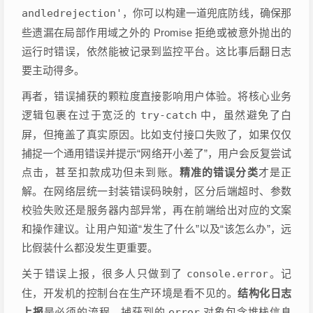
andledrejection'
，你可以构建一道兜底防线，确保那
些遗漏在局部作用域之外的 Promise 拒绝或被意外抛出的
运行时错误，依然能被记录到监控平台。这比事后翻日志
要主动得多。
再者，错误捕获的颗粒度直接影响用户体验。将核心业务
逻辑包裹在过于宽泛的
try-catch
中，虽然避免了白
屏，但掩盖了真实原因。比如支付接口失败了，如果仅仅
捕捉一个通用错误并提示“网络开小差了”，用户会反复尝试
点击，甚至扣款成功但未到账。
精准的错误分类
才是正
解。在网络层统一封装错误码映射，区分后端超时、参数
校验失败还是服务器内部异常，再在前端给出对应的文案
和操作建议。让用户知道“发生了什么”以及“该怎么办”，远
比假装什么都没发生更重要。
关于错误上报，很多人只做到了
console.error
。记
住，开发机的控制台在生产环境是看不见的。
结构化日志
上报
是必须的流程。捕获到的
error
对象包含堆栈信息