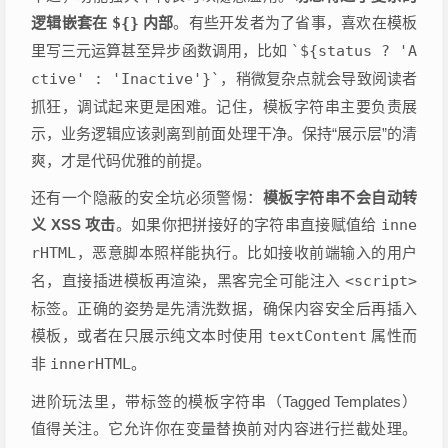
逻辑嵌套在
${}
内部
。有些开发者为了省事，喜欢在模板
里写三元运算甚至异步函数调用，比如
`${status ? 'A
ctive' : 'Inactive'}`
，稍微复杂点就会导致阅读者
抓狂，调试起来更是困难。记住，模板字符串主要负责展
示，业务逻辑应该剥离到前面处理干净。保持“展示层”的清
爽，才是代码优雅的前提。
还有一个隐蔽的安全坑必须警惕：
模板字符串不会自动转
义 XSS 攻击
。如果你把拼接好的字符串直接赋值给
inne
rHTML
，恶意脚本照样能执行。比如接收前端输入的用户
名，直接插进模板再渲染，黑客完全可能注入
<script>
标签。正确的姿势是先清洗数据，确保内容安全后再插入
模板，或者在只展示纯文本时使用
textContent
属性而
非
innerHTML
。
进阶玩法里，带标签的模板字符串（Tagged Templates）
值得关注。它允许你在变量替换前对内容进行拦截处理。