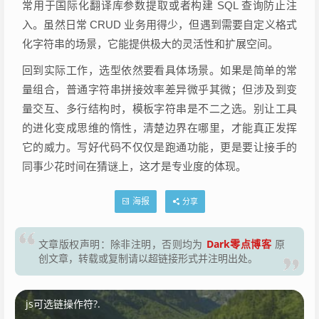
常用于国际化翻译库参数提取或者构建 SQL 查询防止注
入。虽然日常 CRUD 业务用得少，但遇到需要自定义格式
化字符串的场景，它能提供极大的灵活性和扩展空间。
回到实际工作，选型依然要看具体场景。如果是简单的常
量组合，普通字符串拼接效率差异微乎其微；但涉及到变
量交互、多行结构时，模板字符串是不二之选。别让工具
的进化变成思维的惰性，清楚边界在哪里，才能真正发挥
它的威力。写好代码不仅仅是跑通功能，更是要让接手的
同事少花时间在猜谜上，这才是专业度的体现。
海报
分享
Dark零点博客
文章版权声明：除非注明，否则均为
原
创文章，转载或复制请以超链接形式并注明出处。
js可选链操作符?.