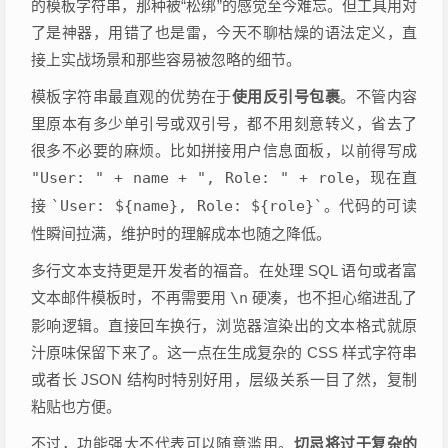
的模板字符串，那种被“松绑”的感觉至今难忘。但工具用对
了是神器，用错了也是雷，今天不聊枯燥的语法定义，直
接上实战场景和那些容易被忽略的细节。
模板字符串最直观的优势在于
使用反引号包裹
。不管内容
里原本有多少单引号或双引号，都不用刻意转义，省去了
很多不必要的麻烦。比如拼接用户信息面板，以前得写成
"User: " + name + ", Role: " + role
，现在直
接
`User: ${name}, Role: ${role}`
。代码的可读
性瞬间拉满，维护时的理解成本也随之降低。
多行文本支持更是开发者的福音。在处理 SQL 语句或者富
文本邮件模板时，不再需要用
\n
硬凑，也不担心缩进乱了
影响逻辑。直接回车换行，浏览器渲染出的文本格式就原
汁原味保留下来了。这一点在生成复杂的 CSS 样式字符串
或者长 JSON 结构时特别好用，层级关系一目了然，复制
粘贴也方便。
不过，功能强大不代表可以随意滥用。
切忌将过于复杂的