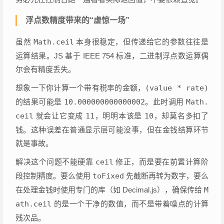
浮点数精度带来的“虚惊一场”
虽然
Math.ceil
本身很稳定，但传递给它的参数往往是
运算结果。JS 基于 IEEE 754 标准，二进制浮点数运算偶
尔会有精度丢失。
想象一下你计算一个带有税率的金额，
(value * rate)
的结果可能是
10.000000000000002
。此时调用
Math.
ceil
就会让它变成
11
，明明本该是
10
，却莫名多扣了
钱。这种误差在普通显示层可能没事，但在金钱结算环节
就是事故。
解决这个问题不能硬靠
ceil
修正，而是要在前置计算阶
段控制精度。要么使用
toFixed
先截断再转为数字，要么
在处理金钱时使用专门的库（如 Decimal.js），确保传给
M
ath.ceil
的是一个干净的数值，而不是带着噪点的计算
残次品。