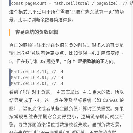
const pageCount = Math.ceil(total / pageSize); //
这个模式几乎适用于所有需要“只要有剩余就算一页”的场
景，比手动判断余数要简洁得多。
容易踩坑的负数逻辑
真正的麻烦往往出现在数值为负的时候。很多人的直觉是
“向上取整”意味着远离零点，比如觉得
-4.1
应该变成
-
5
。但在数学和 JS 规范里，
“向上”是指数轴的正方向
。
Math.ceil(-4.1); // -4

Math.ceil(-4.9); // -4

Math.ceil(-4.0); // -4
看到了吗？对于负数，
-4
其实是比
-4.1
更大的数，所以
结果变成了
-4
。这一点在涉及坐标系统（如 Canvas 绘
图）、温度变化或者某些金融负债计算时至关重要。如果
按常规思维去预期它会变得更小，逻辑链条瞬间就会断
裂，导致界面渲染错位或数据校验失败。遇到负数场景，
务必先在控制台跑一遍看看实际返回值，不要依赖直觉。