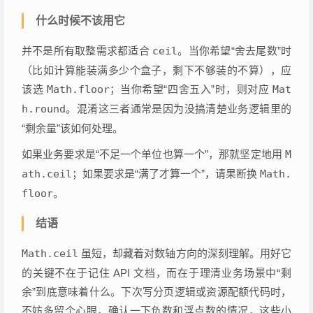
什么时候不该用它
并不是所有取整需求都适合
ceil
。当你希望“舍去尾数”时
（比如计算能装满多少个盒子，剩下不够装的不算），应
该选
Math.floor
；当你希望“四舍五入”时，则对应
Mat
h.round
。混淆这三者通常是因为没搞清楚业务逻辑里的
“剩余量”该如何处理。
如果业务要求是“不足一个单位也算一个”，那就坚定地用
M
ath.ceil
；如果要求是“满了才算一个”，请果断换
Math.
floor
。
结语
Math.ceil
虽短，却藏着对数轴方向的深刻理解。用好它
的关键不在于记住 API 文档，而在于理清业务场景中“剩
余”到底意味着什么。下次写分页逻辑或资源配额代码时，
不妨多留个心眼，确认一下负数和浮点数的情况，这些小