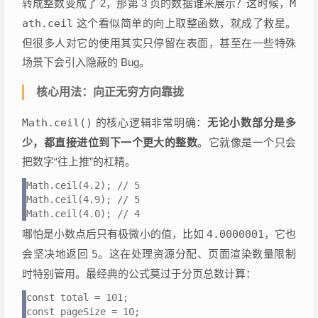
转成整数变成了 2，那第 3 页的数据谁来展示？这时候，
M
ath.ceil
这个看似简单的向上取整函数，就成了救星。
但很多人对它的使用其实只停留在表面，甚至在一些特殊
场景下会引入隐蔽的 Bug。
核心用法：向正无穷方向靠拢
Math.ceil()
的核心逻辑非常明确：
无论小数部分是多
少，都直接进位到下一个更大的整数
。它就像是一个只会
把数字“往上推”的杠精。
Math.ceil(4.2); // 5

Math.ceil(4.9); // 5

Math.ceil(4.0); // 4
哪怕是小数点后只有极微小的值，比如
4.0000001
，它也
会坚决地返回
5
。这在处理资源分配、页面渲染数量限制
时特别管用。最经典的公式莫过于分页总数计算：
const total = 101;

const pageSize = 10;
