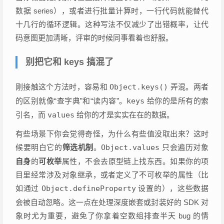
数据 series），或者进行批量计算时，一行代码就能替代
十几行的循环逻辑。这种写法不仅减少了出错概率，让代
码意图更加清晰，评审的时候同事看着也舒服。
别把它和 keys 搞混了
刚接触这个方法时，容易和
Object.keys()
弄混。两者
的区别就像“查字典”和“读内容”。
keys
给你的是所有的索
引名，而
values
给你的才是实实在在的数据。
有些场景下你会觉得奇怪，为什么有些值没取出来？这时
候要明白它的
筛选机制
。
Object.values
只会遍历对象
自身
的
可枚举
属性，不会去原型链上找东西。如果你的项
目里经常涉及对象继承，或者定义了不可枚举的属性（比
如通过
Object.defineProperty
设置的），这些数据
会被自动忽略。这一点在处理深度嵌套或封装好的 SDK 对
象时尤为重要，避免了你拿着空数组排查半天 bug 的情