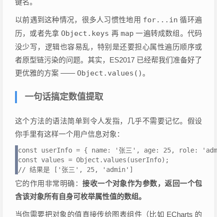
键名。
以前遇到这种情况，很多人习惯性地用
for...in
循环遍
历，或者先拿
Object.keys
再
map
一遍转成数组。代码
没少写，逻辑也容易乱，特别是还要担心属性遍历顺序或
者原型链污染的问题。其实，ES2017 已经帮我们准备好了
更优雅的方案 ——
Object.values()
。
一句话搞定数值提取
这个方法的语法简单到令人发指，几乎不需要记忆。假设
你手里有这样一个用户信息对象：
const userInfo = { name: '张三', age: 25, role: 'adm
const values = Object.values(userInfo); 

// 结果是 ['张三', 25, 'admin']
它的作用非常明确：
接收一个对象作为参数，返回一个包
含该对象所有自身可枚举属性值的数组。
当你需要把对象的值直接传给图表组件（比如 ECharts 的