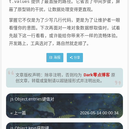
t.values
提供了最直接的路径。它省去了中间步骤，屏
蔽了原型链的干扰，让数据处理变得更直观。
掌握它不仅是为了少写几行代码，更是为了让维护者一眼
看懂你的意图。下次再面对一堆对象数据想取值时，试着
先敲下这一行看看，或许能给你带来不一样的流畅体验。
开发路上，工具选对了，路自然就走顺了。
海报
分享
Dark零点博客
文章版权声明：除非注明，否则均为
原
创文章，转载或复制请以超链接形式并注明出处。
js Object.entries键值对
« 上一篇
2026-05-14 00:00:34
js Object.keys获取键