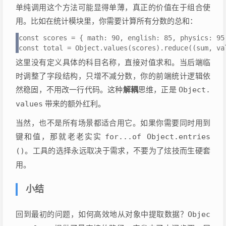
单纯调用这个方法可能显得单薄，真正的价值在于组合使
用。比如在统计模块里，你需要计算所有分数的总和：
const scores = { math: 90, english: 85, physics: 95 
const total = Object.values(scores).reduce((sum, va
这里没有定义具体的科目名称，直接对值求和。当后端临
时调整了字段结构，只增不减分数，你的前端统计逻辑依
然稳固，不用改一行代码。这种
解耦
思维，正是
Object.
values
带来的额外红利。
当然，也不是所有场景都适合用它。如果你需要同时用到
键和值，那就老老实实
for...of Object.entries
()
。工具的选择永远取决于需求，不要为了炫技而生硬套
用。
小结
回到最初的问题，如何高效地从对象中提取数据？
Objec