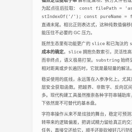
锚点定位提取子串
解析配置项、拆分文件名或
为起点往后拉取：
const filePath = 'a
stIndexOf('/'); const pureName = 
直通末尾。相比正则表达式，这种纯数值偏移
能压住不必要的 GC 压力。
既然生态里有功能更广的
slice
和已淘汰的
成本的确定
。
slice
拥抱负数索引，灵活性高
而非终点，语义极易打架。
substring
始终
相对距离或步长遍历时，它就是最轻量的解法
稳妥使用的底线，永远落在入参净化上。尤其
层安全获取函数。把越界、非数字、反向区
多。现代构建工具虽然推崇各种字符串辅助库，
下依然是不可替代的基本盘。
字符串操作从来不是炫技的舞台，稳定可预
转带来的逻辑偏差，把调试精力留给真正的交
任务，直接交还给它，顺手还能砍掉好几行防