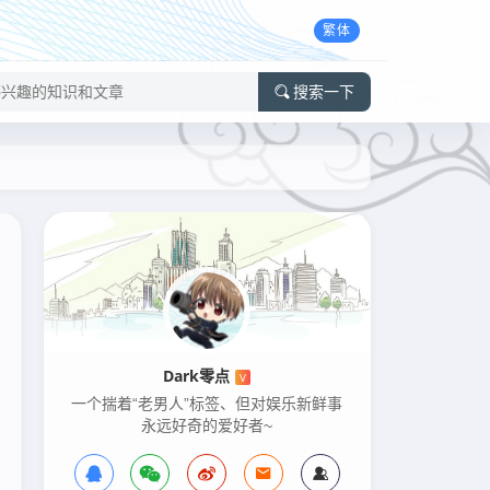
繁体
搜索一下
Dark零点
V
一个揣着“老男人”标签、但对娱乐新鲜事
永远好奇的爱好者~