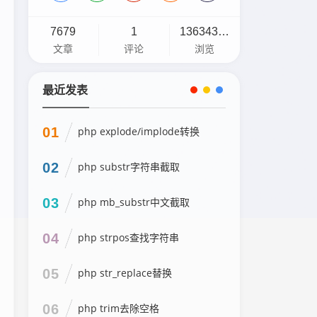
7679
1
13634308
文章
评论
浏览
最近发表
01
php explode/implode转换
02
php substr字符串截取
03
php mb_substr中文截取
04
php strpos查找字符串
05
php str_replace替换
06
php trim去除空格