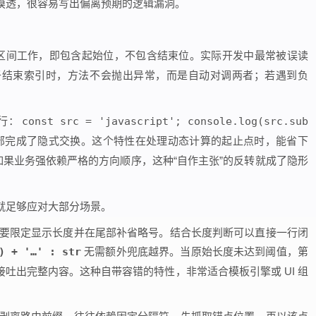
摸透，很容易写出偏离预期的逻辑漏洞。
区间工作，即包含起始位，不包含结束位。实际开发中最常被误读
于结束索引时，方法不会抛出异常，而是自动对调两者；若遇到负
运行：
const src = 'javascript'; console.log(src.sub
部完成了隐式交换。这个特性在处理动态计算的起止点时，能省下
果业务强依赖严格的方向顺序，这种“自作主张”的反转就成了隐形
就足够应对大部分场景。
要限定显示长度并在尾部补省略号。结合长度判断可以直接一行闭
) + '…' : str
无需额外兜底越界。当原始长度未达到阈值，第
吐出完整内容。这种自带容错的特性，非常适合模板引擎或 UI 组