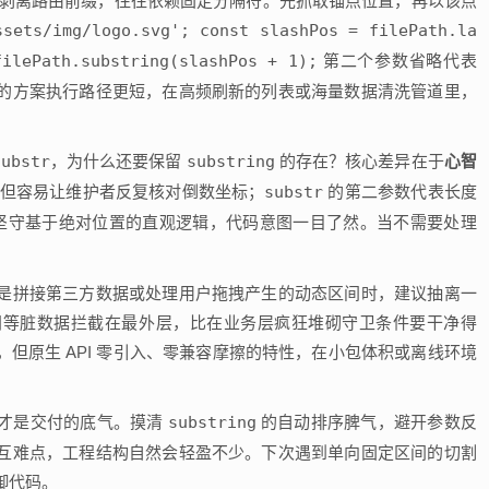
剥离路由前缀，往往依赖固定分隔符。先抓取锚点位置，再以该点
ssets/img/logo.svg'; const slashPos = filePath.la
filePath.substring(slashPos + 1);
第二个参数省略代表
的方案执行路径更短，在高频刷新的列表或海量数据清洗管道里，
substr
，为什么还要保留
substring
的存在？核心差异在于
心智
但容易让维护者反复核对倒数坐标；
substr
的第二参数代表长度
坚守基于绝对位置的直观逻辑，代码意图一目了然。当不需要处理
。
是拼接第三方数据或处理用户拖拽产生的动态区间时，建议抽离一
间等脏数据拦截在最外层，比在业务层疯狂堆砌守卫条件要干净得
但原生 API 零引入、零兼容摩擦的特性，在小包体积或离线环境
测才是交付的底气。摸清
substring
的自动排序脾气，避开参数反
互难点，工程结构自然会轻盈不少。下次遇到单向固定区间的切割
御代码。