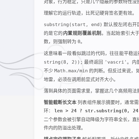
对象，行为稳定，只是几个隐蔽的参数特性没
理解它的运行轨迹，比死记硬背签名更有效。
substring(start, end)
默认按左闭右开
的是它的
内置规则覆盖机制
。当起始索引大
数，则强制转为
0
。
这意味着一段看似跳过的代码，往往能平稳
string(8, 2));
最终返回
'vascri'
。内
不少
Math.max/min
的判断。但反过来说，如
地雷，必须在调用前显式对齐大小。
落到具体的页面需求里，掌握这几个高频用法
智能截断长文本
列表组件展示摘要时，通常需
环：
len > 24 ? str.substring(0, 24
二个参数会被引擎自动降级为字符串全长，直接
件内的防溢出处理。