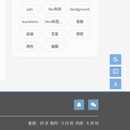
pdo
flex布局
background
transform
html标签语义化
容器
前端
恋爱
情感
两性
婚姻
查询：18 次
耗时：0.15 秒
内存：6.35 M