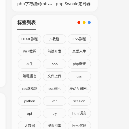
php字符编码mb_convert
php Swoole定时器
标签列表
HTML教程
JS教程
CSS教程
PHP教程
前端开发
恋爱人生
人生
php
php框架
编程语言
文件上传
css
css选择器
css颜色
移动互联网终端
python
var
session
api
try
html语言
大数据
搜索引擎
html代码