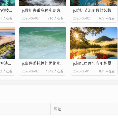
js数据类型判断实战技巧
js数组去重多种实现方法
js防抖节流函数封装教程
61 人在看
2026-06-03
710 人在看
2026-06-02
677 人在看
js DOM操作核心方法汇总
js事件委托性能优化实战
js闭包原理与应用场景
42 人在看
2026-06-02
1848 人在看
2026-06-01
834 人在看